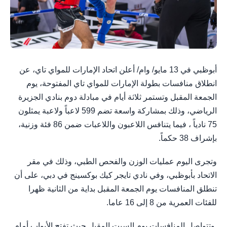
أبوظبي في 13 مايو/ وام/ أعلن اتحاد الإمارات للمواي تاي، عن
انطلاق منافسات بطولة الإمارات للمواي تاي المفتوحة، يوم
الجمعة المقبل وتستمر ثلاثة أيام في مبادلة دوم بنادي الجزيرة
الرياضي، وذلك بمشاركة واسعة تضم 599 لاعباً ولاعبة يمثلون
75 نادياً ، فيما يتنافس اللاعبون واللاعبات ضمن 86 فئة وزنية،
بإشراف 38 حكماً.
وتجرى اليوم عمليات الوزن والفحص الطبي، وذلك في مقر
الاتحاد بأبوظبي، وفي نادي تايجر كيك بوكسينج في دبي، على أن
تنطلق المنافسات يوم الجمعة المقبل بداية من الثانية ظهرا
للفئات العمرية من 8 إلى 16 عاما.
وتتواصل المنافسات يوم السبت المقبل حيث تفتح الأبواب أمام