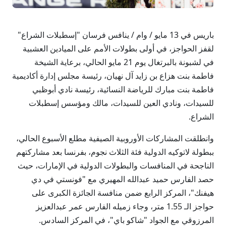
باريس في 13 مايو / وام / ينافس فرسان "إسطبلات الشراع"
لقفز الحواجز، في أولى بطولات الأمم على الميادين العشبية
في لشبونة بالبرتغال يوم 21 مايو الحالي، برعاية الشيخة
فاطمة بنت هزاع بن زايد آل نهيان، رئيسة مجلس إدارة أكاديمية
فاطمة بنت مبارك للرياضة النسائية، رئيسة نادي أبوظبي
للسيدات، ونادي العين للسيدات، مالك ومؤسس إسطبلات
الشراع.
وانطلقت المشاركات الأوروبية الصيفية مطلع الأسبوع الحالي،
ببطولة لاتوكيه الدولية فئة الثلاث نجوم، بفرنسا بعد مشاركتهم
الناجحة في المنافسات والبطولات الدولية في الإمارات، حيث
حصد الفارس حميد عبدالله المهيري مع "فونستي في دي
هيفنك"، المركز الرابع ضمن منافسة الجائزة الكبرى على
حواجز الـ 1.55 متر، وجاء زميله الفارس عمر عبدالعزيز
المرزوقي مع الجواد "شاكو باي"، في المركز السادس.