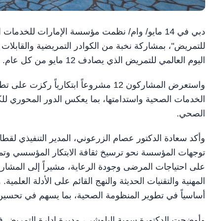
دبي في 14 مايو/ وام/ نظمت مؤسسة الإمارات للخدما
للتمريض"، بمشاركة نخبة من الكوادر التمريضية والقابلات
اليوم العالمي للتمريض الذي يصادف 12 مايو من كل عام.
واستعرض المشاركون 12 مشروعاً ابتكاري
الخدمات الصحية واستدامتها، بما يعكس الدور المحوري للك
الصحي.
وأكد سعادة الدكتور عصام الزرعوني، المدير التنفيذي لقط
توجهات المؤسسة نحو ترسيخ ثقافة الابتكار المؤسسي وتم
على احتياجات المرضى وجودة الرعاية، مشيراً إلى المشار
المهنية والتقنيات الحديثة والنهج القائم على الأدلة العلم
أساسياً في تطوير المنظومة الصحية، بما يسهم في تحسين ت
وأوضحت الدكتورة سمية البلوشي، مديرة إدارة التمريض ف