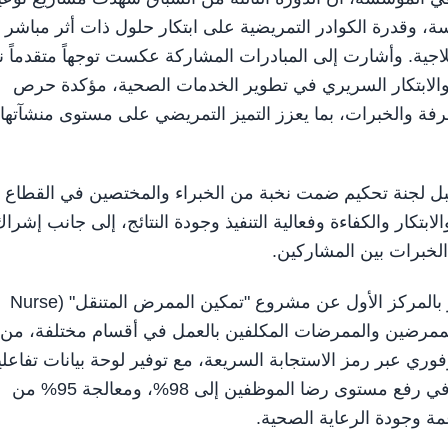
وقدرة الكوادر التمريضية على ابتكار حلول ذات أثر مباشر 
اجية. وأشارت إلى المبادرات المشاركة عكست توجهاً متقدماً ن
والابتكار السريري في تطوير الخدمات الصحية، مؤكدة حرص
عرفة والخبرات، بما يعزز التميز التمريضي على مستوى منشآتها
ل لجنة تحكيم ضمت نخبة من الخبراء والمختصين في القطاع
لابتكار والكفاءة وفعالية التنفيذ وجودة النتائج، إلى جانب إشرا
الخبرات بين المشاركين.
وفي ختام الفعالية، فاز فريق التمريض في مستشفى صقر بالمركز الأول عن مشروع "تمكين الممرض المتنقل" (Nurse
بة الممرضين والممرضات المكلفين بالعمل في أقسام مختلفة، من
 عبر رمز الاستجابة السريعة، مع توفير لوحة بيانات تفاعلي
وتنبيهات إلكترونية للإدارة التمريضية. وقد أسهم المشروع في رفع مستوى رضا الموظفين إلى 98%، ومعالجة 95% من
مة وجودة الرعاية الصحية.