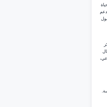
ياة
دعم
ع مؤشر جودة الحياة إلى 96%، ووصول
ز
ال
عي،