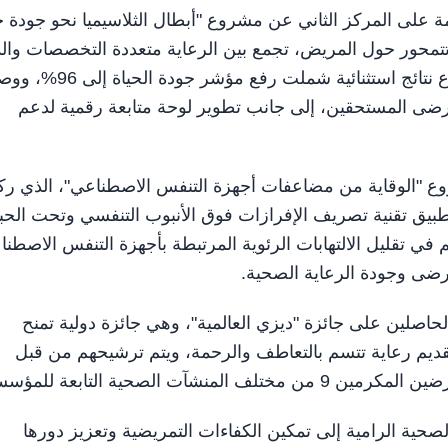
على المركز الثاني عن مشروع "أبطال الثلاسيميا نحو جودة ح
ة تتمحور حول المريض، تجمع بين الرعاية متعددة التخصصات وال
النفسي والاجتماعي والتقنيات الرقمية، حيث حقق المشروع نتائج استثنائية شملت رف
مالي لجميع المرضى المستحقين، إلى جانب تطوير لوحة متابعة رقمية لدعم
ع "الوقاية من مضاعفات أجهزة التنفس الاصطناعي"، الذي رك
بيق تقنية تصريف الإفرازات فوق الأنبوب التنفسي وتحت الحب
 في تقليل الالتهابات الرئوية المرتبطة بأجهزة التنفس الاصطنا
رضى وجودة الرعاية الصحية.
حاصلين على جائزة "ديزي العالمية"، وهي جائزة دولية تمنح
تقديم رعاية تتسم بالتعاطف والرحمة، ويتم ترشيحهم من قبل
الصحية التابعة للمؤسسة.
صحية الرامية إلى تمكين الكفاءات التمريضية وتعزيز دورها