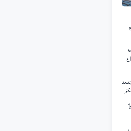
ع
ة
اع
جسد
كز
ً
ة