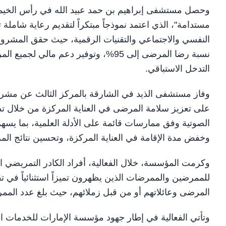
وحصل مستشفى إبراهيم بن حمد عبيد الله في رأس الخيمة 
مستدامة"، الذي اعتمد نموذجاً مبتكراً لتقديم رعاية شامل
نسبة رضا المرضى إلى 95%، وتوفير دعم 
التدخل الاستباقي.
وفاز مستشفى الذيد في الشارقة بالمركز الثالث عن مشرو
على تعزيز سلامة المرضى في العناية المركزة من خلال تط
الصوتية وفق ممارسات قائمة على الأدلة العلمية، بما يسهم
وخفض مدة الإقامة في العناية المركزة، وتحسين نتائج الم
وكرمت المؤسسة، خلال الفعالية، أفراد الكادر التمريضي ال
للممرضين والممرضات الذين يظهرون تميزاً استثنائياً في 
المرضى وعائلاتهم أو من قبل زملائهم، حيث بلغ عدد الممرضين المكرمين 9 من مختلف المنشآت 
وتأتي الفعالية في إطار جهود مؤسسة الإمارات للخدمات ال