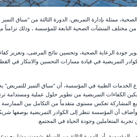
ت الصحية، ممثلة بإدارة التمريض، الدورة الثالثة من "سباق التميز
 من مختلف المنشآت الصحية التابعة للمؤسسة ، وذلك تزامناً م
اً ركزت على تطوير جودة الرعاية الصحية، وتحسين نتائج المرضى، وتعزيز كفاء
وادر التمريضية في قيادة مسارات التحسين والابتكار في القط
اع الخدمات الطبية في المؤسسة، أن "سباق التميز للتمريض" ي
كين الكفاءات التمريضية من تطوير حلول عملية ومستدامة ترت
يع المشاركة تعكس مستوى متقدماً من التكامل بين الممارسة
ية. وأضاف أن المؤسسة تنظر إلى الكوادر التمريضية بوصفها شريكا
جربة المتعاملين وجودة الحياة في المجتمع.
ي المؤسسة، أن الدورة الثالثة من السباق شهدت مشاريع نوعي