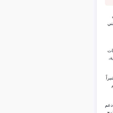
ني
ات
ة،
راً
 دعم
امج