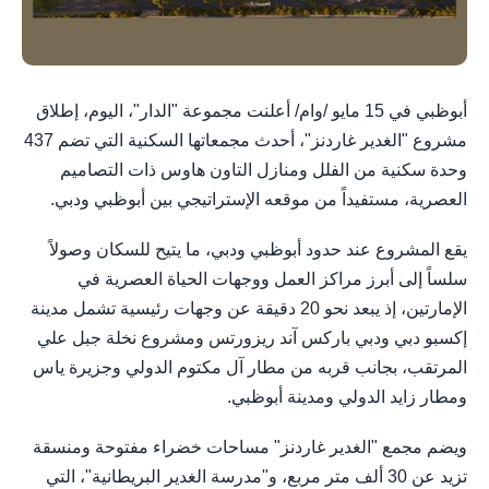
أبوظبي في 15 مايو /وام/ أعلنت مجموعة "الدار"، اليوم، إطلاق
مشروع "الغدير غاردنز"، أحدث مجمعاتها السكنية التي تضم 437
وحدة سكنية من الفلل ومنازل التاون هاوس ذات التصاميم
العصرية، مستفيداً من موقعه الإستراتيجي بين أبوظبي ودبي.
يقع المشروع عند حدود أبوظبي ودبي، ما يتيح للسكان وصولاً
سلساً إلى أبرز مراكز العمل ووجهات الحياة العصرية في
الإمارتين، إذ يبعد نحو 20 دقيقة عن وجهات رئيسية تشمل مدينة
إكسبو دبي ودبي باركس آند ريزورتس ومشروع نخلة جبل علي
المرتقب، بجانب قربه من مطار آل مكتوم الدولي وجزيرة ياس
ومطار زايد الدولي ومدينة أبوظبي.
ويضم مجمع "الغدير غاردنز" مساحات خضراء مفتوحة ومنسقة
تزيد عن 30 ألف متر مربع، و"مدرسة الغدير البريطانية"، التي