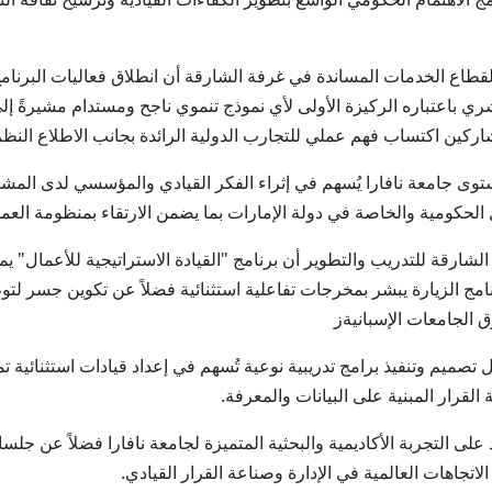
ع الخدمات المساندة في غرفة الشارقة أن انطلاق فعاليات البرنامج ا
ري باعتباره الركيزة الأولى لأي نموذج تنموي ناجح ومستدام مشيرةً إلى
شاركين اكتساب فهم عملي للتجارب الدولية الرائدة بجانب الاطلاع النظ
ستوى جامعة نافارا يُسهم في إثراء الفكر القيادي والمؤسسي لدى الم
ل الحكومية والخاصة في دولة الإمارات بما يضمن الارتقاء بمنظومة العم
شارقة للتدريب والتطوير أن برنامج "القيادة الاستراتيجية للأعمال" 
مج الزيارة يبشر بمخرجات تفاعلية استثنائية فضلاً عن تكوين جسر لتوط
 الجامعات الإسبانيةز
صميم وتنفيذ برامج تدريبية نوعية تُسهم في إعداد قيادات استثنائية ت
لقرار المبنية على البيانات والمعرفة.
د على التجربة الأكاديمية والبحثية المتميزة لجامعة نافارا فضلاً عن ج
اتجاهات العالمية في الإدارة وصناعة القرار القيادي.