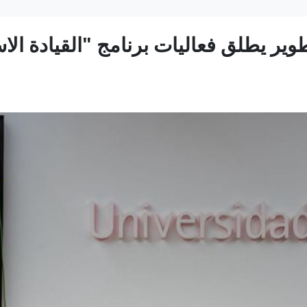
وير يطلق فعاليات برنامج "القيادة الا