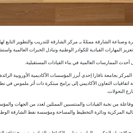
ام/ أطلقت غرفة تجارة وصناعة الشارقة ممثلةً بـ مركز الشارقة للتدريب والتطوير التا
عزيز المهارات القيادية للكوادر الوطنية وتبادل الخبرات العالمية واست
ى أحدث الممارسات العالمية في بناء القيادات المستقبلية.
ع المركز بجامعة نافارا إحدى أبرز المؤسسات الأكاديمية الأوروبية الرائ
فاقيات التعاون الأكاديمي إلى برامج مبتكرة ذات أثر ملموس في تطوير
رع التحولات.
فاعلة من نخبة القيادات والمنتسبين الممثلين لعدد من الجهات والمؤ
لمالية المركزية ودائرة التخطيط والمساحة ومؤسسة نفط الشارقة الوطن
لاهتمام الحكومي الواسع بتطوير الكفاءات القيادية وترسيخ ثقافة الت