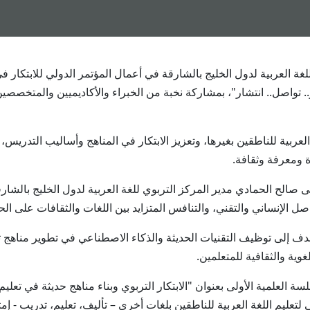
 التربوي للغة العربية لدول الخليج بالشارقة في أعمال المؤتمر الدولي للابتكا
. تواصل.. انتشار"، بمشاركة نخبة من الخبراء والأكاديميين والمتخصص
بية للناطقين بغيرها، وتعزيز الابتكار في المناهج وأساليب التدريس، ب
ة ومعرفة وثقافة.
صالح الحمادي مدير المركز التربوي للغة العربية لدول الخليج بالشارقة 
 الإنساني والتقني، والتنافس المتزايد بين اللغات والثقافات على الحض
يهدف إلى توظيف التقنيات الحديثة والذكاء الاصطناعي في تطوير مناهج تعل
وية والثقافية للمتعلمين.
علمية الأولى بعنوان "الابتكار التربوي وبناء مناهج حديثة في تعليم ال
تعليم اللغة العربية للناطقين بلغات أخرى – تأليف، تعليم، تدريب - إم