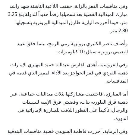
وفي منافسات القفز بالزانة، حققت اللاعبة الناشئة شهد راشد
مبارك الميدالية الفضية بعد تسجيلها رقماً جديداً للدولة بلغ 3.25
متر، فيما أحرزت اليازية طارق الميدالية البرونزية بتسجيلها
2.80 متر.
وأضاف ناصر الكثيري برونزية رمي الرمح، بينما حقق عبيد
النعيمي برونزية سباق 10 كيلومترات.
وفي الفروسية، أهدى الفارس عبدالله حميد المهيري الإمارات
ذهبية الفردي في قفز الحواجز بعد الأداء المميز الذي قدمه في
المنافسات.
أما المبارزة، فاختتمت مشاركتها بثلاث ميداليات جماعية، عبر
ذهبية فرق الفلوريه بنات، وفضيتي فرق الإيبيه للسيدات
والرجال، تأكيداً على التطور اللافت للمبارزة الإماراتية في
الدورة.
وفي الرماية، أحرزت فاطمة السويدي فضية منافسات البندقية