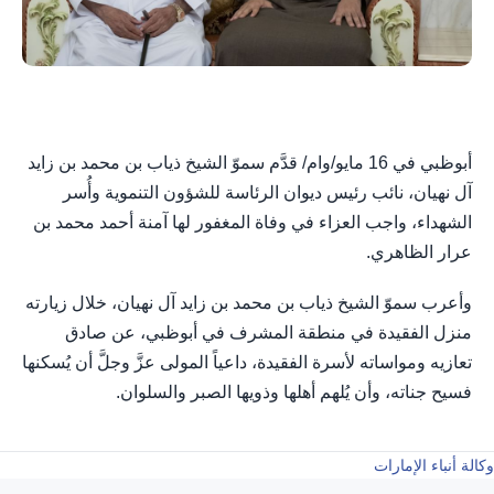
أبوظبي في 16 مايو/وام/ قدَّم سموّ الشيخ ذياب بن محمد بن زايد
آل نهيان، نائب رئيس ديوان الرئاسة للشؤون التنموية وأُسر
الشهداء، واجب العزاء في وفاة المغفور لها آمنة أحمد محمد بن
عرار الظاهري.
وأعرب سموّ الشيخ ذياب بن محمد بن زايد آل نهيان، خلال زيارته
منزل الفقيدة في منطقة المشرف في أبوظبي، عن صادق
تعازيه ومواساته لأسرة الفقيدة، داعياً المولى عزَّ وجلَّ أن يُسكنها
فسيح جناته، وأن يُلهم أهلها وذويها الصبر والسلوان.
وكالة أنباء الإمارات