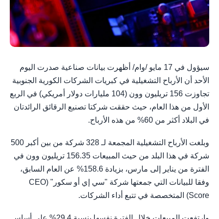
سيؤول في 17 مايو /وام/ أظهرت بيانات صناعية صدرت اليوم
الأحد أن الأرباح التشغيلية في كبريات الشركات الكورية الجنوبية
تجاوزت 156 تريليون وون (104 مليارات دولار أمريكي) في الربع
الأول من هذا العام، حيث حققت شركتا تصنيع الرقائق الرائدتان
في البلاد أكثر من 60% من هذه الأرباح.
وبلغت الأرباح التشغيلية المجمعة لـ 328 شركة من بين أكبر 500
شركة في هذا البلد من حيث المبيعات 156.35 تريليون وون في
الفترة من يناير إلى مارس، بزيادة 158.6% عن العام السابق،
وفقا للبيانات التي جمعتها شركة "سي إي أو سكور" (CEO
Score) المتخصصة في تتبع أداء الشركات.
وارتفعت المبيعات خلال الفترة نفسها بنسبة 29.4% على أساس