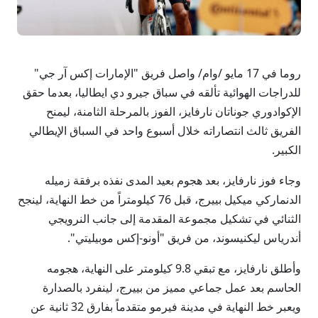
روما في 17 مايو /وام/ واصل فريق "الإمارات إكس آر جي"
للدراجات الهوائية تألقه في سباق جيرو دي ايطاليا، بعدما حقق
الإكوادوري جوناتان نارفايز، الفوز بالمرحلة الثامنة، ليمنح
الفريق ثالث انتصاراته خلال أسبوع واحد في السباق الإيطالي
الكبير.
وجاء فوز نارفايز، بعد هجوم بعيد المدى نفذه برفقة زميله
الدنماركي ميكيل بييرج، قبل 76 كيلومتراً من خط النهاية، لينجح
الثنائي في تشكيل مجموعة المقدمة إلى جانب النرويجي
أندرياس ليكنيسوند، من فريق "أونو-إكس موبيليتي".
وأطلق نارفايز، مع تبقي 9.8 كيلومتر على النهاية، هجومه
الحاسم بعد عمل جماعي مميز من بييرج، لينفرد بالصدارة
ويعبر خط النهاية في مدينة فيرمو متقدماً بفارق 32 ثانية عن