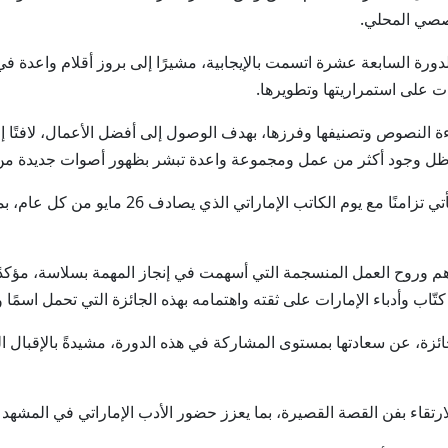
قصصي المحلي.
رة السابعة عشرة اتسمت بالإيجابية، مشيرًا إلى بروز أقلام واعدة في
ات على استمراريتها وتطويرها.
نصوص وتصنيفها وفرزها، بهدف الوصول إلى أفضل الأعمال، لافتًا إلى 
 وجود أكثر من عمل ومجموعة واعدة تبشر بظهور أصوات جديدة من شأنه
وأشار الظاهري إلى أن الاحتفاء بالفائزين بالجائزة 
 وروح العمل المنسجمة التي أسهمت في إنجاز المهمة بسلاسة، مؤكد
تّاب وأدباء الإمارات على ثقته واهتمامه بهذه الجائزة التي تحمل اسمًا وطن
ائزة، عن سعادتها بمستوى المشاركة في هذه الدورة، مشيدةً بالإقبال ا
رتقاء بفن القصة القصيرة، بما يعزز حضور الأدب الإماراتي في المشهد ا