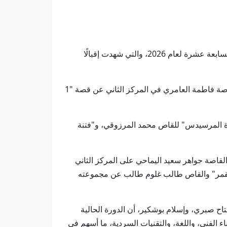
أبوظبي في 18 مايو/ وام/ أعلن اتحاد كتّاب وأدباء الإمارات، أسماء الفائزين بجائزة غانم غباش للقصة القصيرة في دورتها السابعة عشرة لعام 2026، والتي شهدت إقبالًا
وأسفرت نتائج فئة القصة القصيرة عن فوز القاصة منى الحمودي بالمركز الأول عن قصتها "مزاد الظلال"، فيما جاءت القاصة فاطمة العامري في المركز الثاني عن قصة "1
رة المرسيدس" للقاص محمد المرزوقي، و"فتنة
قاصة جواهر سعيد اليماحي على المركز الثاني
القمر" والقاص طالب غلوم طالب عن مجموعته
اح صبري، وإسلام بوشكير، أن الدورة الحالية
الفني، واللغة، والتقنيات السردية، ما أسهم في