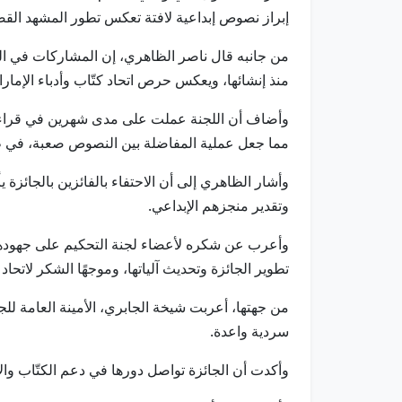
إبراز نصوص إبداعية لافتة تعكس تطور المشهد ال
من جانبه قال ناصر الظاهري، إن المشاركات في الدو
منذ إنشائها، ويعكس حرص اتحاد كتّاب وأدباء الإمار
وأضاف أن اللجنة عملت على مدى شهرين في قراءة ال
مما جعل عملية المفاضلة بين النصوص صعبة، في ظل
وتقدير منجزهم الإبداعي.
وأعرب عن شكره لأعضاء لجنة التحكيم على جهودهم
تطوير الجائزة وتحديث آلياتها، وموجهًا الشكر لاتحاد ك
من جهتها، أعربت شيخة الجابري، الأمينة العامة للج
سردية واعدة.
وأكدت أن الجائزة تواصل دورها في دعم الكتّاب والا