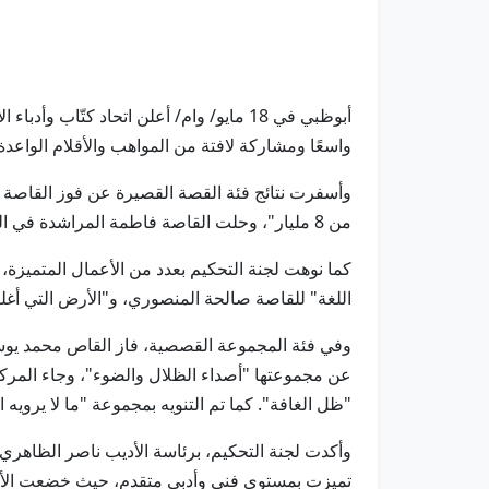
واسعًا ومشاركة لافتة من المواهب والأقلام الواعد
من 8 مليار"، وحلت القاصة فاطمة المراشدة في المركز الثالث عن قصة "سادنُ الحرفِ الأخير".
كما نوهت لجنة التحكيم بعدد من الأعمال المتمي
اللغة" للقاصة صالحة المنصوري، و"الأرض التي أغ
وفي فئة المجموعة القصصية، فاز القاص محمد يوسف
عن مجموعتها "أصداء الظلال والضوء"، وجاء المر
"ظل الغافة". كما تم التنويه بمجموعة "ما لا يرويه 
وأكدت لجنة التحكيم، برئاسة الأديب ناصر الظاهري،
تميزت بمستوى فني وأدبي متقدم، حيث خضعت الأعمال