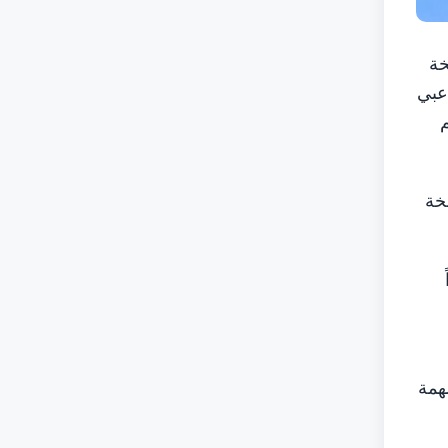
خة
 من لاعبي
م
نسخة
 مديراً
تية محطة مهمة