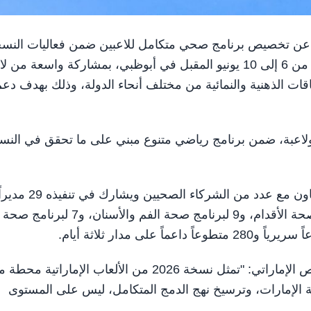
ص الإماراتي عن تخصيص برنامج صحي متكامل للاعبين ضمن فعاليات النس
الثانية من "الألعاب الإماراتية 2026"، التي تقام خلال الفترة من 6 إلى 10 يونيو المقبل في أبوظبي، بمشاركة واسعة
قات الذهنية والنمائية من مختلف أنحاء الدولة، وذلك بهدف دع
 الثانية مشاركة واسعة تتجاوز 1000 لاعب ولاعبة، ضمن برنامج رياضي متنوع مبني على ما تحقق في ال
وعلى هامش الألعاب، ينظم برنامج "الكشف الصحي" بالتعاون مع عدد من الشركاء الصحيين ويشارك في تنفيذه 29
طبياً موزعين على التخصصات المختلفة، بواقع 7 لبرنامج صحة الأقدام، و9 لبرنامج صحة الفم والأسنان، و7 لبرنامج صحة
وقال سعادة طلال الهاشمي، المدير الوطني للأولمبياد الخاص الإماراتي: "تمثل نسخة 2026 من الألعاب الإمارا
 الإمارات، وترسيخ نهج الدمج المتكامل، ليس على المستوى