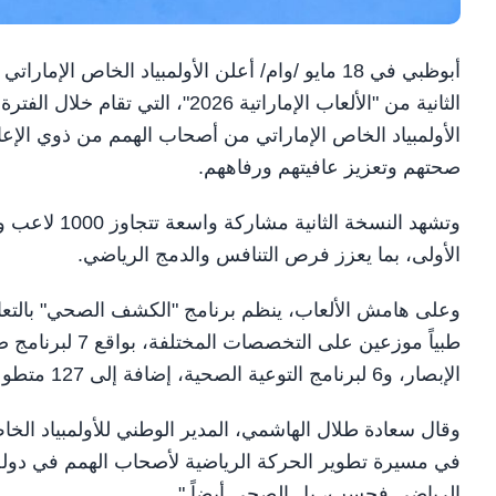
أبوظبي في 18 مايو /وام/ أعلن الأولمبياد الخا
الأولمبياد الخاص الإماراتي من أصحاب الهمم من ذوي الإعا
صحتهم وتعزيز عافيتهم ورفاههم.
وتشهد النسخة
الأولى، بما يعزز فرص التنافس والدمج الرياضي.
الإبصار، و6 لبرنامج التوعية الصحية، إضافة إلى 127 متطوعاً سريرياً و280 متطوعاً داعماً على مدار ثلاثة أيام.
في مسيرة تطوير الحركة الرياضية لأصحاب الهمم في دولة
الرياضي فحسب، بل الصحي أيضاً."