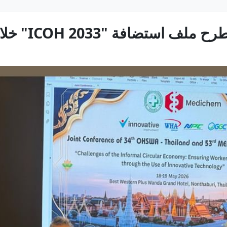
"ICOH 2033" خلال مؤتمر في بانكوك