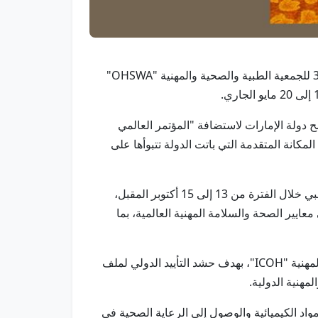
بانكوك في 18 مايو /وام/ تشارك جمعية الإمارات للصحة المهنية وصحة المجتمع في أعمال المؤتمر المشترك للمؤتمر الـ34 للجمعية الطبية والصحية والمهنية "OHSWA"
للجنة الدولية للصحة المهنية "ICOH"، إن الجمعية أعلنت ترشح دولة الإمارات لاستضافة "المؤتمر العالمي
عكس المكانة المتقدمة التي باتت الدولة تتبوأها على
وأضاف أن الجمعية أعلنت أيضاً إطلاق "المؤتمر الدولي الأول للصحة المهنية ودمج أصحاب الهمم"، والمقرر عقده في أبوظبي خلال الفترة من 13 إلى 15 أكتوبر المقبل،
ير الصحة والسلامة المهنية العالمية، بما
وأشار إلى أن الجمعية عقدت سلسلة اجتماعات ولقاءات إستراتيجية مكثفة مع أعضاء مجلس إدارة اللجنة الدولية للصحة المهنية "ICOH"، بهدف حشد التأييد الدولي لملف
مهنية الدولية.
مواد الكيميائية والوصول إلى الرعاية الصحية في