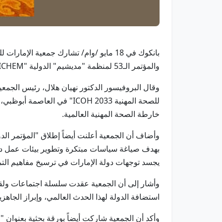
والمؤتمر الـ53 لمنظمة "مديشيم" الدولية "MEDICHEM"، المنعقد حالياً في العاصمة التايلاندية بانكوك خلال الفترة من 18 إلى 20 مايو الجاري.
للصحة المهنية ICOH 2033" 
خارطة الصحة المهنية العالمية.
بهدف صياغة سياسات مبتكرة وتطوير بيئات عمل دام
يجسد توجهات دولة الإمارات في ترسيخ مفاهيم التم
استضافة الدولة لهذا الحدث العالمي، وإبراز الجاهزية
وأكد أن الجمعية شاركت أيضاً بورقة بحثية بعنوان "م