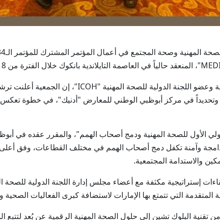
وقال البروفيسور الدكتور نهيان هلال، رئيس الجمعية وعضو ا
في العاصمة أبوظبي، وتحديداً في مركز أبوظبي الوطني للمعارض "أدنيك"، في خطوة ت
جة وآمنة تكفل دمج أصحاب الهمم في مختلف القطاعات، وفق أعلى معاي
كين والاستدامة المجتمعية.
 المتقدمة التي تتمتع بها الإمارات لاستضافة كبرى الفعاليات الصحية وال
ن تقنية البلوك تشين إلى حلول الصحة المهنية الرقمية عن بُعد لتتبع ال