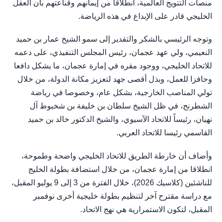
منصات التتويج العالمية، انطلاقاً من إيمانهم وقناعتهم بأن العقل
الخليجي قادر على الإبداع في هذه الرياضة.
وتوجه الرئيسي بالشكر والتقدير إلى سمو الشيخ عمار بن حميد
النعيمي، ولي عهد عجمان، رئيس المجلس التنفيذي، على دعمه
للاتحاد الخليجي، ووجود مقره في إمارة عجمان، ما يشكل دافعا
وحافزا للعمل، وبذل أقصى جهد لتعزيز مكانة الدولة، من خلال
تولي المناصب الخارجية، بشكل عام، وخصوصا في رياضة
الشطرنج، في ظل الشيخ سلطان بن خليفة بن شخبوط آل
نهيان، رئيساً للاتحاد الآسيوي، والشيخ الدكتور خالد بن حميد
القاسمي رئيسا للاتحاد العربي.
وأضاف أن خارطة الطريق للاتحاد الخليجي واضحة وطموحة،
انطلاقا من إمارة عجمان، من خلال استضافة بطولة الخليج
للناشئين (كلاسيك 2026)، خلال الفترة من 3 إلى 9 يوليو المقبل،
مع دراسة مقترح آخر لتنظيم بطولة خليجية أخرى نوفمبر
المقبل، لتكون الاستمرارية هي نهج الاتحاد.