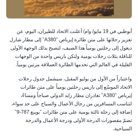
أبوظبي في 19 مايو/ وام/ أعلنت الاتحاد للطيران، اليوم، عن
تعزيز رحلاتها على متن طائرة إيرباص "A380" إلى مطار شارل
ديغول إلى رحلتين يومياً هذا الصيف، لتصبح بذلك الوجهة الأولى
للناقلة بثلاث رحلات يومية ولتكن باريس واحدة من الوجهات
القليلة في العالم التي تخدمها الطائرة العملاقة مرتين يومياً.
واعتباراً من الأول من يوليو المقبل، سيشمل جدول رحلات
الاتحاد الموسّع إلى باريس رحلتين يومياً على متن طائرات
إيرباص "A380" تغادران مطار زايد الدولي صباحاً ومساءً،
لتناسب المسافرين من رجال الأعمال والسياح على حد سواء،
إضافة إلى رحلة ثالثة يومية على متن طائرات "بوينغ 787-9"
تضمّ مقصورات الدرجة الأولى ودرجة الأعمال والدرجة
السياحية.