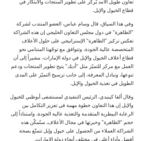
تعاون طويل الأمد يُركّز على تطوير المنتجات والابتكار في
قطاع الخيول والإبل.
وفي هذا السياق، قال وسام عباس، العضو المنتدب لشركة
"الظاهرة" في دول مجلس التعاون الخليجي إن هذه الشراكة
تعكس تركيز "الظاهرة" الإستراتيجي على حلول الأعلاف
المتخصصة عالية الجودة، وتتوافق مع توجّهنا المتنامي نحو
قطاع أعلاف الخيول والإبل في دولة الإمارات، مشيراً إلى أن
العمل مع مركز للتميّز مثل "أديك" يتيح تطوير المنتجات ودعم
تنوعها، وتبادل المعرفة، إلى جانب ترسيخ التميّز على المدى
الطويل في تغذية الخيول والإبل.
وقال ألفا كينيدي، الرئيس التنفيذي لمستشفى أبوظبي للخيول
والإبل إن هذا التعاون خطوة مهمة في تعزيز التكامل بين
الرعاية البيطرية المتقدمة والتغذية عالية الجودة، واستناداً إلى
حجم "الظاهرة" وخبرتها في مجال الأعلاف، ستُمكّن هذه
الشراكة العملاء من الحصول على خيول وإبل تتمتّع بصحة
أفضل وأداء أعلى في مختلف أنحاء دولة الإمارات.