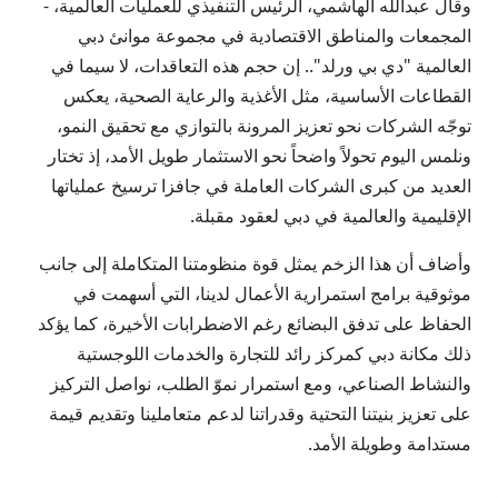
وقال عبدالله الهاشمي، الرئيس التنفيذي للعمليات العالمية، -
المجمعات والمناطق الاقتصادية في مجموعة موانئ دبي
العالمية "دي بي ورلد".. إن حجم هذه التعاقدات، لا سيما في
القطاعات الأساسية، مثل الأغذية والرعاية الصحية، يعكس
توجّه الشركات نحو تعزيز المرونة بالتوازي مع تحقيق النمو،
ونلمس اليوم تحولاً واضحاً نحو الاستثمار طويل الأمد، إذ تختار
العديد من كبرى الشركات العاملة في جافزا ترسيخ عملياتها
الإقليمية والعالمية في دبي لعقود مقبلة.
وأضاف أن هذا الزخم يمثل قوة منظومتنا المتكاملة إلى جانب
موثوقية برامج استمرارية الأعمال لدينا، التي أسهمت في
الحفاظ على تدفق البضائع رغم الاضطرابات الأخيرة، كما يؤكد
ذلك مكانة دبي كمركز رائد للتجارة والخدمات اللوجستية
والنشاط الصناعي، ومع استمرار نموّ الطلب، نواصل التركيز
على تعزيز بنيتنا التحتية وقدراتنا لدعم متعاملينا وتقديم قيمة
مستدامة وطويلة الأمد.