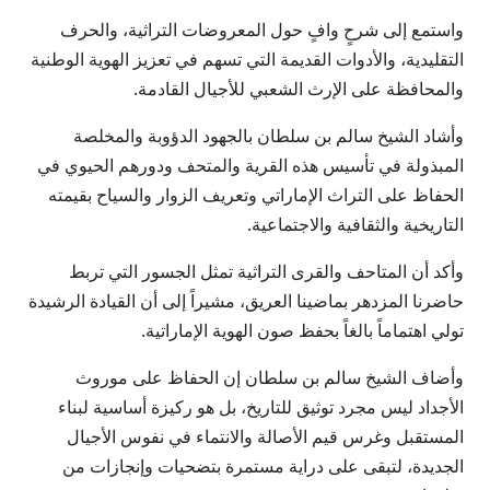
واستمع إلى شرحٍ وافٍ حول المعروضات التراثية، والحرف
التقليدية، والأدوات القديمة التي تسهم في تعزيز الهوية الوطنية
والمحافظة على الإرث الشعبي للأجيال القادمة.
​وأشاد الشيخ سالم بن سلطان بالجهود الدؤوبة والمخلصة
المبذولة في تأسيس هذه القرية والمتحف ودورهم الحيوي في
الحفاظ على التراث الإماراتي وتعريف الزوار والسياح بقيمته
التاريخية والثقافية والاجتماعية.
وأكد أن المتاحف والقرى التراثية تمثل الجسور التي تربط
حاضرنا المزدهر بماضينا العريق، مشيراً إلى أن القيادة الرشيدة
تولي اهتماماً بالغاً بحفظ صون الهوية الإماراتية.
وأضاف الشيخ سالم بن سلطان إن الحفاظ على موروث
الأجداد ليس مجرد توثيق للتاريخ، بل هو ركيزة أساسية لبناء
المستقبل وغرس قيم الأصالة والانتماء في نفوس الأجيال
الجديدة، لتبقى على دراية مستمرة بتضحيات وإنجازات من