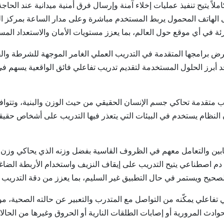
تكاملاً يتيح تنفيذ عمليات إخلاء آمنة وإرسال فرق أمنية ميدانية عند ال
الهاتف المحمول يربط المستخدم مباشرة وعلى مدار الساعة بمركز العمل
رئة في أي موقع حول العالم، بما يعزز مستويات الأمان والاستعداد المس
 برامجها المتقدمة في التدريب العملي الغامر الموجهة للشرطة والق
 أحد أبرز الحلول المستخدمة لتقديم تدريب تفاعلي فائق الواقعية يسهم ف
S" عبارة عن دمية تدريب متقدمة تحاكي جسم الإنسان الحقيقي من حيث الوزن والبنية
لنظام يستخدم في البيئات التي يتعذر فيها التدريب على أشخاص حقيقيين،
مصابين والتعامل معهم في الظروف القاسية بفضل وزنه الذي يحاكي وزن
 دم اصطناعي يتيح التدريب على إيقاف النزيف واستخدام الأربطة الضاغ
لصحيح ويستمر في حال التطبيق غير السليم، بما يعزز من دقة التدريب وف
حتوي على نظام صوتي تفاعلي يمكّنه من التواصل مع المتدرب والتعبير عن حالته الص
لحوادث المرورية أو إصابات الطلقات النارية أو الحروق وغيرها من الحال