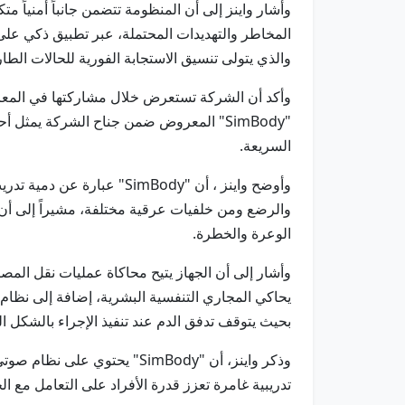
وأشار واينز إلى أن المنظومة تتضمن جانباً أمنياً م
المخاطر والتهديدات المحتملة، عبر تطبيق ذكي على 
والذي يتولى تنسيق الاستجابة الفورية للحالات الطا
وأكد أن الشركة تستعرض خلال مشاركتها في المعرض
"SimBody" المعروض ضمن جناح الشركة يمثل
السريعة.
وأوضح واينز ، أن "imBody
والرضع ومن خلفيات عرقية مختلفة، مشيراً إلى أن ا
الوعرة والخطرة.
وأشار إلى أن الجهاز يتيح محاكاة عمليات نقل ال
يحاكي المجاري التنفسية البشرية، إضافة إلى نظام
بحيث يتوقف تدفق الدم عند تنفيذ الإجراء بالشكل ا
وذكر واينز، أن "SimBody" ي
تدريبية غامرة تعزز قدرة الأفراد على التعامل مع ا