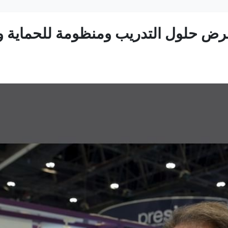
ض حلول التدريب ومنظومة للحماية وال