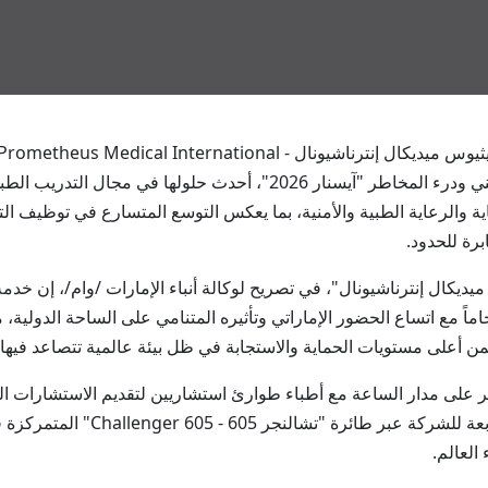
مشاركتها في فعاليات المعرض الدولي للأمن الوطني ودرء المخاطر "آيسنار 2026"،
ة المتكاملة للحماية والرعاية الطبية والأمنية، بما يعكس التوسع المتسارع في توظي
برة للحدود.
اماً مع اتساع الحضور الإماراتي وتأثيره المتنامي على الساحة الدولية
ن أعلى مستويات الحماية والاستجابة في ظل بيئة عالمية تتصاعد فيها ا
على مدار الساعة مع أطباء طوارئ استشاريين لتقديم الاستشارات الطبي
جانب التنسيق الفوري مع قدرات الإخل
العالم.