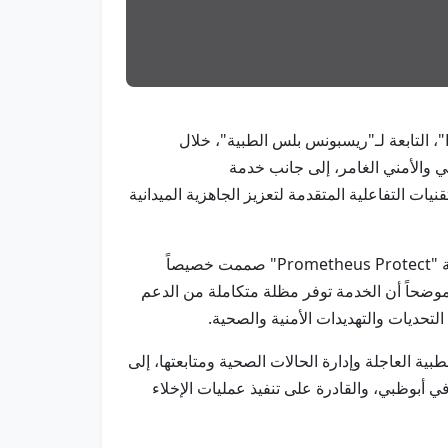
أبوظبي في 20 مايو /وام/ استعرضت شركة "بروميثيوس ميديكال إنترناشيونال - Prometheus Medical International"، التابعة لـ"ريسبونس بلس الطبية"، خلال
 أحدث حلولها في مجال التدريب الطبي والأمني الغامر، إلى جانب خدمة
ف التقنيات التفاعلية المتقدمة لتعزيز الجاهزية الميدانية
وقال ستيفن واينز، الرئيس التنفيذي لـ"بروميثيوس ميديكال إنترناشيونال"، في تصريح لوكالة أنباء الإمارات /وام/، إن خدمة "Prometheus Protect" صممت خصيصاً
، موضحاً أن الخدمة توفر مظلة متكاملة من الدعم
لتحديات والتهديدات الأمنية والصحية.
ة العاجلة وإدارة الحالات الصحية ومتابعتها، إلى
اء الطبي التابعة للشركة عبر طائرة "تشالنجر 605 - Challenger 605" المتمركزة في أبوظبي، والقادرة على تنفيذ عمليات الإخلاء