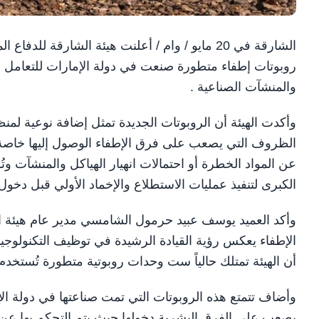
الشارقة في 20 مايو / وام / أعلنت هيئة الشارق
روبوتات إطفاء متطورة صنعت في دولة الإمارات للتعامل م
والمنشآت الصناعية .
وأكدت الهيئة أن الروبوتات الجديدة تمثل إضافة نوعية لمن
الظروف التي يصعب على فرق الإطفاء الوصول إليها خاصة ف
عن المواد الخطرة أو احتمالات انهيار الهياكل والمنشآت و
الكبرى لتنفيذ عمليات الاستطلاع والإخماد الأولي قبل دخول
وأكد العميد يوسف عبيد حرمول الشامسي مدير عام هيئة ا
الإطفاء يعكس رؤية القيادة الرشيدة في توظيف التكنولوجيا ا
أن الهيئة تمتلك حالياً ست وحدات روبوتية متطورة تُستخ
وأضاف تتمتع هذه الروبوتات التي تمت صناعتها في دولة ال
يصعب على الفرق البشرية دخولها حيث يتم التحكم بها عن