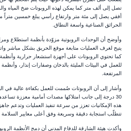
تصل إلى ألف متر كما يمكن لهذه الروبوتات ضخ المياه وال
أفقي يصل إلى مئة متر وارتفاع رأسي يبلغ خمسين متراً م
الحرائق الصناعية واسعة النطاق.
وأوضح أن الوحدات الروبوتية مزوّدة بأنظمة استطلاع وم
يتيح لغرف العمليات متابعة موقع الحريق بشكل مباشر واتخ
كما تحتوي الروبوتات على أجهزة استشعار حرارية وأنظمة 
للعمل في البيئات المليئة بالدخان وصفارات إنذار، وأنظمة ت
المرتفعة.
وأشار إلى أن الروبوتات صُممت للعمل بكفاءة عالية في الب
30 درجة إلى جانب امتلاكها مصدات أمامية معززة تساعده
هذه الإمكانيات تعزز من سرعة تنفيذ العمليات وتدعم جاهز
تتطلّب استجابة دقيقة وسريعة وفق أعلى معايير السلامة ال
وأكدت هيئة الشارقة للدفاع المدني أن دمج الأنظمة الرو