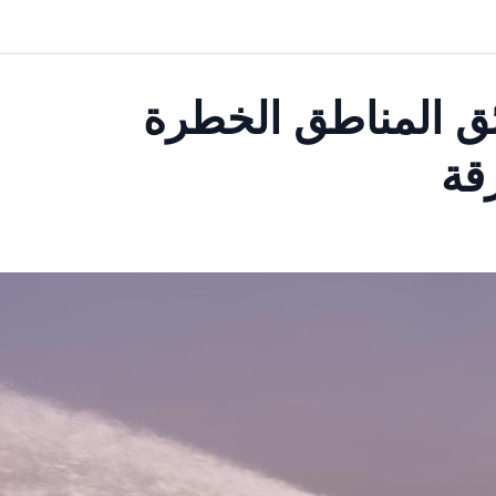
ئق المناطق الخطرة
قة