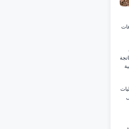
عات
تجة
ية
يات
ى
ة