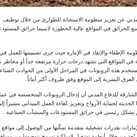
ة للدفاع المدني عن تعزيز منظومة الاستجابة للطوارئ من خلال توظيف
ع الحرائق في المواقع عالية الخطورة لاسيما حرائق المستود
ظومة الإطفاء والإنقاذ في الإمارة حيث جرى تصميمها للعمل في
ي المواقع التي تشهد درجات حرارة مرتفعة جداً أو مخاطر نا
تُستخدم هذه الروبوتات في المراحل الأولى من الحوادث الصناع
 الفرق البشرية إلى الموقع وفق ظروف أكثر أماناً.
لشارقة للدفاع المدني أن إدخال الروبوتات المتخصصة في عمل
لحديثة لحماية الأرواح وتعزيز كفاءة العمل الميداني مشيراً إل
دم بشكل رئيسي في حرائق المستودعات والمنشآت الصناعية .
إمارات بقدرات تشغيلية متقدمة تمكّنها من الوصول إلى مواقع
 بُعد من خلال أنظمة تشغيل لاسلكية تسمح بتوجيهها من مساف