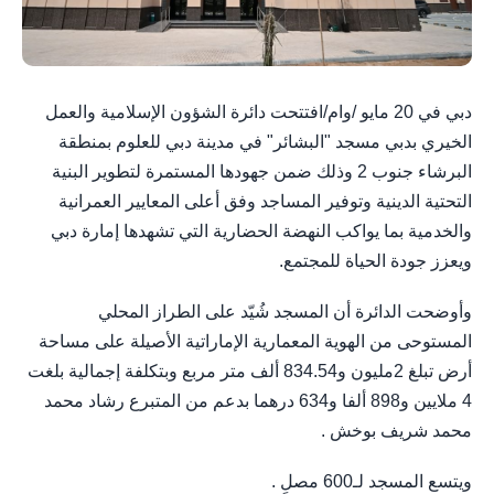
دبي في 20 مايو /وام/افتتحت دائرة الشؤون الإسلامية والعمل
الخيري بدبي مسجد "البشائر" في مدينة دبي للعلوم بمنطقة
البرشاء جنوب 2 وذلك ضمن جهودها المستمرة لتطوير البنية
التحتية الدينية وتوفير المساجد وفق أعلى المعايير العمرانية
والخدمية بما يواكب النهضة الحضارية التي تشهدها إمارة دبي
ويعزز جودة الحياة للمجتمع.
وأوضحت الدائرة أن المسجد شُيّد على الطراز المحلي
المستوحى من الهوية المعمارية الإماراتية الأصيلة على مساحة
أرض تبلغ 2مليون و834.54 ألف متر مربع وبتكلفة إجمالية بلغت
4 ملايين و898 ألفا و634 درهما بدعم من المتبرع رشاد محمد
محمد شريف بوخش .
ويتسع المسجد لـ600 مصلٍ .