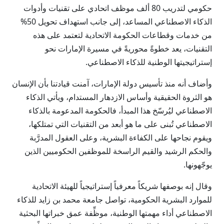
حكومي لتدريب 80 ألف موظف اتحادي على تقنيات وأدوات
الذكاء الاصطناعي المساعد، إلى جانب استهداف تحويل 50%
من خدمات وقطاعات الحكومة الاتحادية لتعتمد على هذه
التقنيات، يعد خطوةً محوريةً في مسيرة الإمارات نحو
إستراتيجيتها الوطنية للذكاء الاصطناعي.
وأضاف أنه منذ تأسيس دولة الإمارات، آمنت قيادتنا بأن الإنسان
هو الثروة الحقيقية وأساس الازدهار المستدام، ويأتي الذكاء
الاصطناعي ليُرسّخ هذا المبدأ، فالحكومة المدعومة بالذكاء
الاصطناعي تُبنى على ما هو أبعد من التقنيات التي تمتلكها،
ويقوم نجاحها على الكفاءة البشرية، وعلى العقول المدرَّبة
والحكم الرشيد والقيم الراسخة للموظفين الحكوميين الذين
يوجّهونها.
وقال إنه بوصفها شريكاً معرفياً إستراتيجياً للهيئة الاتحادية
للموارد البشرية الحكومية، تواصل جامعة محمد بن زايد للذكاء
الاصطناعي أداء مهمتها الوطنية، موظِّفة عمق خبراتها البحثية