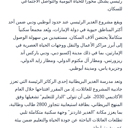
رئيسي يشكّل محوراً للحياة اليومية والتواصل الاجتماعي
للسكان.
ويقع مشروع الغدير الرئيسي عند حدود أبوظبي ودبي ضمن أحد
أكثر المناطق حيوية في دولة الإمارات، ويُعد مجمعاً سكنياً
متكاملاً يحتضن آلاف السكان، مستفيدين من سهولة الوصول
إلى أبرز مراكز الأعمال والنقل ووجهات الحياة العصرية في
الإمارتين، بما في ذلك مدينة إكسبو دبي، ودبي باركس آند
ريزورتس، ومطار آل مكتوم الدولي، ومطار زايد الدولي،
وجزيرة ياس، ومدينة أبوظبي.
وتعد مدرسة الغدير البريطانية إحدى الركائز الرئيسة التي تعزز
جاذبية المشروع للعائلات، إذ من المقرر افتتاحها خلال العام
الأكاديمي 2030، على أن تتولى "الدار للتعليم" تشغيلها وفق
المنهج البريطاني، بطاقة استيعابية تتجاوز 2800 طالب وطالبة،
بما يعزز مكانة "الغدير غاردنز" وجهة سكنية متكاملة تلبي
تطلعات العائلات الباحثة عن جودة الحياة والتعليم ضمن بيئة
عصرية مترابطة.