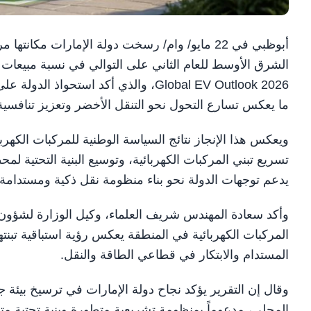
أبوظبي في 22 مايو/ وام/ رسخت دولة الإمارات مكان
الشرق الأوسط للعام الثاني على التوالي في نسبة مبيعات ا
ما يعكس تسارع التحول نحو التنقل الأخضر وتعزيز تنافسية
تسريع تبني المركبات الكهربائية، وتوسيع البنية التحتية ل
يدعم توجهات الدولة نحو بناء منظومة نقل ذكية ومستدامة.
وأكد سعادة المهندس شريف العلماء، وكيل الوزارة لشؤون 
المركبات الكهربائية في المنطقة يعكس رؤية استباقية تبنتها 
المستدام والابتكار في قطاعي الطاقة والنقل.
وقال إن التقرير يؤكد نجاح دولة الإمارات في ترسيخ بيئة
المحلي، مدعوماً بمنظومة تشريعية متطورة وبنية تحتية م