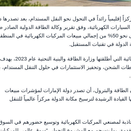
تها مركزاً إقليمياً رائداً في التحول نحو النقل المستدام، بعد تصدرها 
لسيارات الكهربائية، وفق تقرير وكالة الطاقة الدولية الصادر 
Global EV Outlook 2026، والذي أكد استحواذ الدولة على نحو 50% من إجمالي مبيعات المركبات الكهربائية في المن
 الدولة في تقنيات المستقبل.
ويعكس هذا الإنجاز نتائج السياسة الوطنية للمركبات الكهربائية التي أطلقتها وزارة الطاقة والبنية التحتية عام 2023، بهدف
محطات الشحن، وتحفيز الاستثمارات في حلول التنقل المستدام، ب
الطاقة والبترول، أن تصدر دولة الإمارات لمؤشرات مبيعات
القيادة الرشيدة لترسيخ مكانة الدولة مركزاً عالمياً للتنقل
 جاذبة لمصنعي المركبات الكهربائية وتوسيع حضورهم في السوق
تقدمة، بما ينسجم مع المشروع التحولي "سوق عالمي للمركبات