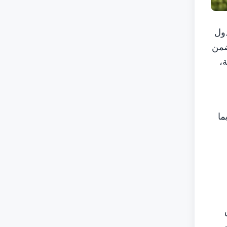
دول
ضمن
طقة،
ما