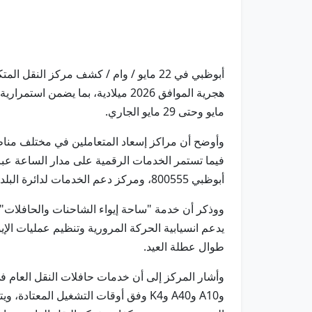
مايو وحتى 29 مايو الجاري.
وأوضح أن مراكز إسعاد المتعاملين في مختلف مناط
فيما تستمر الخدمات الرقمية على مدار الساعة عبر
أبوظبي 800555، ومركز دعم الخدمات لدائرة البلديات والنقل 800850، ومركز اتصال خدمة مركبات الأجرة 600535353.
يدعم انسيابية الحركة المرورية وتنظيم عمليات الإ
طوال عطلة العيد.
وA10 وA40 وK4 وفق أوقات التشغيل ال