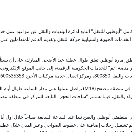
ق إمارة أبوظبي تغلق طوال عطلة عيد الأضحى المبارك، على أن يستأنف
 منصة "تم" للخدمات الحكومية الرقمية، إلى جانب الموقع الإلكتروني،
ووذكر أن خدمة "ساحة إيواء الشاحنات والحافلات" في منطقة مصفح (M18) تواصل عم
يواء والنقل، فيما تستمر "ساحات الحجز" التابعة للمركز في منطقة مصف
معتادة، ويتم تشغيل رحلات إضافية على خطوط الضواحي وعبر المدن خلال عطلة