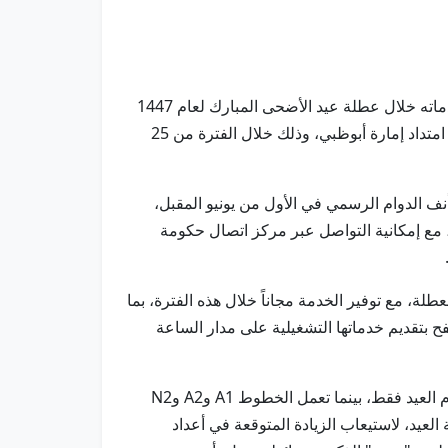
أبوظبي في 22 مايو / وام / كشف مركز النقل المتكامل "أبوظبي للتنقل" التابع لدائرة البلديات والنقل عن مواعيد عمل خدماته خلال عطلة عيد الأضحى المبارك لعام 1447
هجرية الموافق 2026 ميلادية، بما يضمن استمرارية الخدمات الحيوية وانسيابية حركة التنقل وتقديم الدعم للمتعاملين على امتداد إمارة أبوظبي، وذلك خلال الفترة من 25
 الدوام الرسمي في الأول من يونيو المقبل،
 مع إمكانية التواصل عبر مركز اتصال حكومة
لها على مدار الساعة طوال أيام العطلة، مع توفير الخدمة مجاناً خلال هذه الفترة، بما
ح بتقديم خدماتها التشغيلية على مدار الساعة
وأشار المركز إلى أن خدمات حافلات النقل العام في منطقتي أبوظبي والعين تبدأ عند الساعة السابعة صباحاً خلال أول أيام العيد فقط، بينما تعمل الخطوط A1 وA2 وN2
 العيد، لاستيعاب الزيادة المتوقعة في أعداد