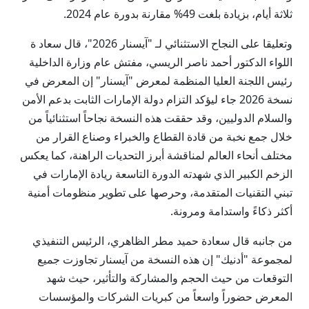
ثلاثة أيام، بزيادة بلغت 49% مقارنة بدورة عام 2024.
وتعليقا على النجاح الاستثنائي لـ "آيسنار 2026"، قال سعاد ة
اللواء الدكتور أحمد ناصر الريسي، مفتش عام وزارة الداخلية
رئيس اللجنة العليا المنظمة لمعرض "آيسنار" إن المعرض في
نسخة 2026 جاء ليؤكد التزام دولة الإمارات الثابت بدعم الأمن
والسلام الدوليين، وقد حققت هذه النسخة نجاحاً استثنائياً من
خلال جمع نخبة من قادة القطاع والخبراء وصناع القرار من
مختلف أنحاء العالم لمناقشة أبرز التحديات الراهنة، كما يعكس
الزخم الكبير الذي شهدته الدورة التاسعة ريادة الإمارات في
تبني التقنيات المتقدمة، وحرصها على تطوير منظومات أمنية
أكثر ذكاءً واستدامة ومرونة.
من جانبه قال سعادة حميد مطر الظاهري، الرئيس التنفيذي
لمجموعة "أدنيك" إن هذه النسخة من آيسنار تجاوزت جميع
التوقعات من حيث الحجم والمشاركة والتأثير، حيث شهد
المعرض حضوراً واسعاً من كبريات الشركات والمؤسسات