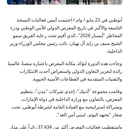
أبوظبي في 22 مايو / وام / اختتمت أمس فعاليات النسخة
التاسعة والأكبر في تاريخ المعرض الدولي للأمن الوطني ودرء
المخاطر "آيسنار 2026"، الذي أقيم تحت رعاية الفريق سمو
الشيخ سيف بن زايد آل نهيان، نائب رئيس مجلس الوزراء وزير
الداخلية.
وجاءت هذه الدورة لتؤكد مكانة المعرض باعتباره منصةً عالميةً
رائدة لتعزيز التعاون الدولي واستعراض أحدث الابتكارات
والتقنيات المتقدمة في القطاعات الأمنية الحيوية.
وقامت مجموعة "أدنيك"، إحدى شركات "مدن"، بتنظيم
المعرض، بالتعاون مع وزارة الداخلية في دولة الإمارات،
وبشراكة استراتيجية مع القيادة العامة لشرطة أبوظبي، تحت
شعار "نجتهد اليوم.. لنبني أمن الغد".
واستقطبت فعاليات المعرض أكثر من 37,434 زائراً على مدار