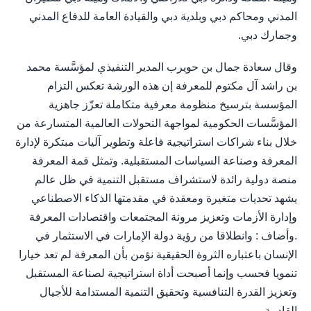
المدني ومحاكم دبي وبلدية دبي والقيادة العامة للدفاع المدني
وجمارك دبي.
وقال سعادة جمال بن حويرب المدير التنفيذي لمؤسَّسة محمد
بن راشد آل مكتوم للمعرفة إن هذه الورشة تعكس التزام
المؤسسة بترسيخ منظومة معرفية متكاملة تعزّز جاهزية
المؤسَّسات الحكومية لمواجهة التحولات العالمية المتسارعة من
خلال بناء شراكات استراتيجية فاعلة وتطوير آليات مبتكرة لإدارة
المعرفة وصناعة السياسات المستقبلية. وتمثل قمة المعرفة
منصة دولية رائدة لاستشراف مستقبل التنمية في ظل عالم
يشهد تحديات متغيرة ومعقدة في مقدمتها الذكاء الاصطناعي
وإدارة الأزمات وتعزيز مرونة المجتمعات واقتصادات المعرفة
.وأضاف : وانطلاقا من رؤية دولة الإمارات في الاستثمار في
الإنسان باعتباره الثروة الحقيقية نؤمن بأن المعرفة لم تعد خيارا
تنمويا فحسب وإنما أصبحت أداة استراتيجية لصناعة المستقبل
وتعزيز القدرة التنافسية وتحقيق التنمية المستدامة للأجيال
القادمة.