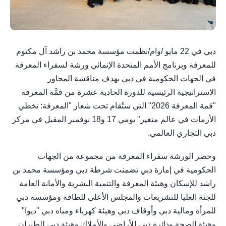
دبي في 22 مايو /وام/نظمت مؤسسة محمد بن راشد آل مكتوم
للمعرفة وبرنامج الأمم المتحدة الإنمائي ورشة لسفراء المعرفة
في الجهات الحكومية في دبي بهدف مناقشة المحاور
الاستراتيجية الرئيسية للدورة الحادية عشرة من قمَّة المعرفة
"قمة المعرفة 2026" التي ستُقام تحت شعار "المعرفة: تخطي
الأزمات في عالم متغير" يومي 17 و18 نوفمبر المقبل في مركز
دبي التجاري العالمي.
وحضر الورشة سفراء المعرفة من مجموعة من الجهات
الحكومية في إمارة دبي تضمنت شرطة دبي ومؤسسة محمد بن
راشد للإسكان وهيئة المعرفة والتنمية البشرية والأمانة العامة
للجنة العليا للتشريعات والمجلس الأعلى للطاقة ومؤسسة دبي
للمرأة ومالية دبي وأوقاف دبي وهيئة كهرباء ومياه دبي "ديوا"
وهيئة الصحة ودائرة دبي للأراضي والأملاك وهيئة دبي للطيران