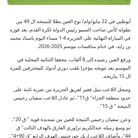
أبوظبي في 22 مايو/وام/ توج العين بطلا للنسخة ال 49 من
بطولة كأس صاحب السمو رئيس الدولة لكرة القدم، بعد فوزه
في المباراة النهائية على الجزيرة 4-1 مساء اليوم باستاد محمد
بن زايد، في ختام منافسات موسم 2025-2026.
ورفع العين رصيده إلى 8 ألقاب، محققا الثنائية المحلية في
الموسم بعد تتويجه مؤخرا بلقب دوري أدنوك للمحترفين للمرة
ال 15 بتاريخه.
وسجل اللاعب نبيل فقير لفريق الجزيرة من ضربة ثابتة على
حدود منطقة الجزاء" ق11"، ثم عادل اللاعب سفيان رحيمي
النتيجة " ق 15".
وعزز سفيان رحيمي النتيجة للعين من تسديدة قوية " ق 20"،
ثم وسع زميله عبدالكريم تراوري الفارق بالهدف الثالث" ق
44"، وأضاف اللاعب إريك جورجينس الهدف الرابع "ق 90+4".