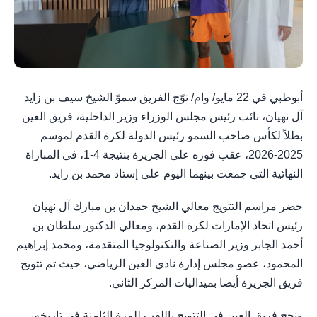
أبوظبي في 22 مايو/ وام/ توّج الفريق سموّ الشيخ سيف بن زايد
آل نهيان، نائب رئيس مجلس الوزراء وزير الداخلية، فريق العين
بطلاً لكأس صاحب السمو رئيس الدولة لكرة القدم لموسم
2025-2026، عقب فوزه على الجزيرة بنتيجة 4-1، في المباراة
النهائية التي جمعت بينهما اليوم على إستاد محمد بن زايد.
حضر مراسم التتويج معالي الشيخ حمدان بن مبارك آل نهيان
رئيس اتحاد الإمارات لكرة القدم، ومعالي الدكتور سلطان بن
أحمد الجابر وزير الصناعة والتكنولوجيا المتقدمة، ومحمد إبراهيم
المحمود، عضو مجلس إدارة نادي العين الرياضي، حيث تم تتويج
فريق الجزيرة أيضا بميداليات المركز الثاني.
ونجح فريق العين في التتويج باللقب للمرة الثامنة في تاريخه،