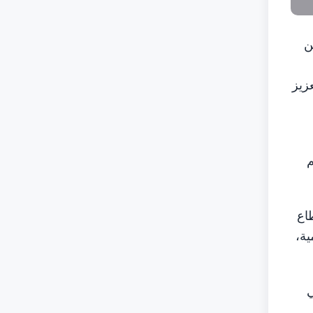
ن
زيز
م
اع
ية،
ي