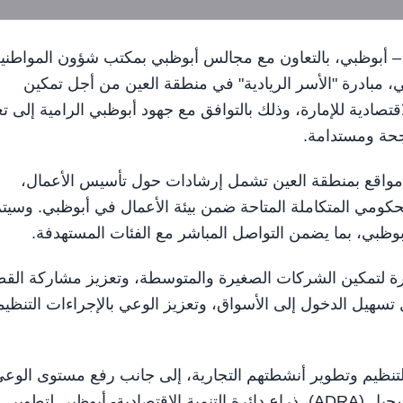
الاقتصادية – أبوظبي، بالتعاون مع مجالس أبوظبي بمكتب شؤون المواطني
، مبادرة "الأسر الريادية" في منطقة العين من أجل تمكين
تصادية للإمارة، وذلك بالتوافق مع جهود أبوظبي الرامية إلى تع
اجحة ومستدامة.
مواقع بمنطقة العين تشمل إرشادات حول تأسيس الأعمال،
حكومي المتكاملة المتاحة ضمن بيئة الأعمال في أبوظبي. وسيت
بوظبي، بما يضمن التواصل المباشر مع الفئات المستهدفة.
رة لتمكين الشركات الصغيرة والمتوسطة، وتعزيز مشاركة القط
 تسهيل الدخول إلى الأسواق، وتعزيز الوعي بالإجراءات التنظيم
لتنظيم وتطوير أنشطتهم التجارية، إلى جانب رفع مستوى الوع
بالأطر التنظيمية والخدمات التي تقدمها سلطة أبوظبي للتسجيل (ADRA)، ذراع دائرة التنمية الاقتصادية- أبوظبي لتطوير