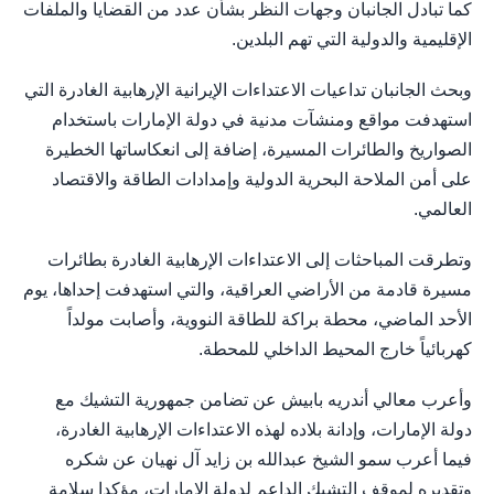
كما تبادل الجانبان وجهات النظر بشأن عدد من القضايا والملفات
الإقليمية والدولية التي تهم البلدين.
وبحث الجانبان تداعيات الاعتداءات الإيرانية الإرهابية الغادرة التي
استهدفت مواقع ومنشآت مدنية في دولة الإمارات باستخدام
الصواريخ والطائرات المسيرة، إضافة إلى انعكاساتها الخطيرة
على أمن الملاحة البحرية الدولية وإمدادات الطاقة والاقتصاد
العالمي.
وتطرقت المباحثات إلى الاعتداءات الإرهابية الغادرة بطائرات
مسيرة قادمة من الأراضي العراقية، والتي استهدفت إحداها، يوم
الأحد الماضي، محطة براكة للطاقة النووية، وأصابت مولداً
كهربائياً خارج المحيط الداخلي للمحطة.
وأعرب معالي أندريه بابيش عن تضامن جمهورية التشيك مع
دولة الإمارات، وإدانة بلاده لهذه الاعتداءات الإرهابية الغادرة،
فيما أعرب سمو الشيخ عبدالله بن زايد آل نهيان عن شكره
وتقديره لموقف التشيك الداعم لدولة الإمارات، مؤكدا سلامة