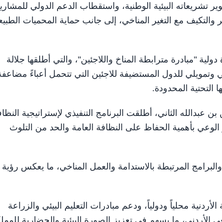
 تشريعاته البيئية الوطنية، واستقطاب الدعم الدولي للمشاري
ر والتكيف مع التغير المناخي، إلى جانب حماية المحميات الطبيع
لية "مبادرة مترابطة المناخ واللاجئين"، والتي أطلقها جلالة
دف إلى توفير دعم مالي وتمويلي للدول المستضيفة للاجئين التي تتحمل أعباءً مضاعف
 التحتية المحدودة.
ن عبدالله الثاني، أطلقت البرنامج التنفيذي لإستراتيجية النظاف
الوعي بأهمية الحفاظ على النظافة العامة والحد من التلوث
والبرامج المرتبطة بالاستدامة والعمل المناخي، ما يعكس رؤية
 الأردنية محلياً ودولياً، ودعم مبادرات التعليم البيئي والزراعة
 الأردني، ما يسهم في تعزيز الصورة البيئية والحضارية للمملك