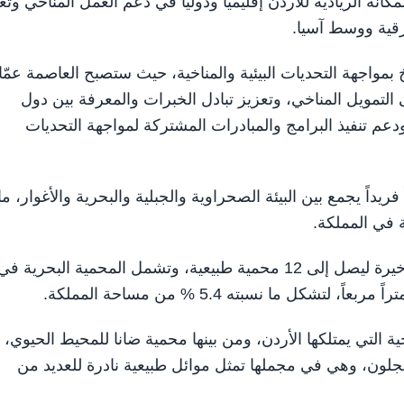
 الريادية للأردن إقليمياً ودولياً في دعم العمل المناخي وتع
رقية ووسط آسيا.
اسخ بمواجهة التحديات البيئية والمناخية، حيث ستصبح العاصمة عمّ
ى التمويل المناخي، وتعزيز تبادل الخبرات والمعرفة بين دول
ودعم تنفيذ البرامج والمبادرات المشتركة لمواجهة التحديات
فريداً يجمع بين البيئة الصحراوية والجبلية والبحرية والأغوار، ما
ة في المملكة.
وأوضح أن عدد المحميات الطبيعية ارتفع خلال السنوات الأخيرة ليصل إلى 12 محمية طبيعية، وتشمل المحمية البحرية ف
ة التي يمتلكها الأردن، ومن بينها محمية ضانا للمحيط الحيوي،
جلون، وهي في مجملها تمثل موائل طبيعية نادرة للعديد من