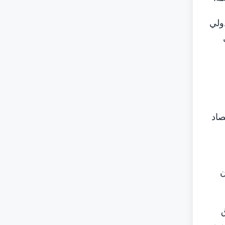
دولي
صاد
ن
ق