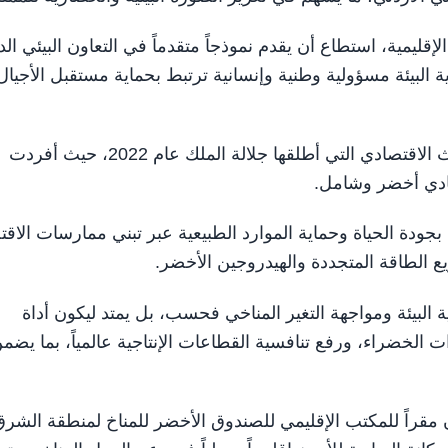
قليمية، استطاع أن يقدم نموذجاً متقدماً في التعاون البيئي ال
ية البيئة مسؤولية وطنية وإنسانية ترتبط بحماية مستقبل الأجيال
وأضاف أن الاستدامة تمثل ركيزة أساسية في رؤية التحديث الاقتصادي التي أطلقها جلالة الملك عام 2022، حيث أفردت
صادي أخضر وشامل.
جودة الحياة وحماية الموارد الطبيعية عبر تبني ممارسات الاقت
يع الطاقة المتجددة والهيدروجين الأخضر.
ية البيئة ومواجهة التغير المناخي فحسب، بل يمتد ليكون أداة
ت الخضراء، ورفع تنافسية القطاعات الإنتاجية عالمياً، بما يضم
ن مقراً للمكتب الإقليمي للصندوق الأخضر للمناخ لمنطقة الشر