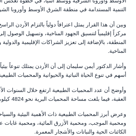
الأوسط وأوروبا الشرقية ووسط آسيا، في خطوة تعكس المكانة
التنمية المستدامة في منطقة الشرق الأوسط وأوروبا الش
وبين أن هذا القرار يمثل اعترافاً دولياً بالتزام الأردن الر
مركزاً إقليمياً لتنسيق الجهود المناخية، وتسهيل الوصول إل
المنطقة، بالإضافة إلى تعزيز الشراكات الإقليمية والدولية 
المناخية.
وأشار الدكتور أيمن سليمان إلى أن الأردن يمتلك تنوعاً بيئياً 
أسهم في تنوع الحياة النباتية والحيوانية والمحميات الطبيعي
العقبة، فيما بلغت مساحة المحميات البرية نحو 4824 كيلومتراً مربعاً، لتشكل ما نسبته 5.4 % من مساحة المملكة.
وعرض أبرز المحميات الطبيعية ذات الأهمية البيئية والسياحي
ومحمية الموجب، ومحمية الأزرق المائية، ومحمية غابات ع
الكائنات الحية والنباتات والأشجار المعمرة.