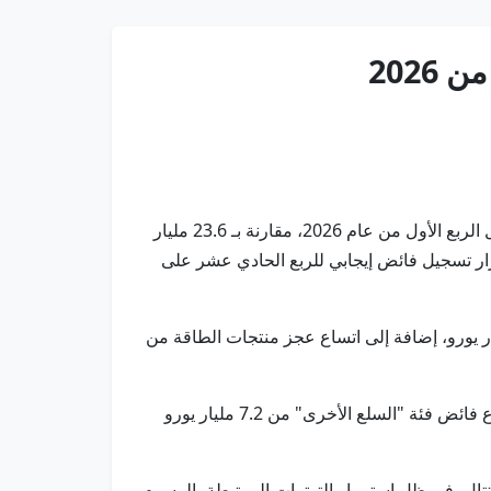
بروكسل في 26 مايو/ وام/ سجّل الاتحاد الأوروبي فائضاً في تجارة السلع مع الدول غير الأعضاء بقيمة 12.7 مليار يورو خلال الربع الأول من عام 2026، مقارنة بـ 23.6 مليار
تجاري رغم استمرار تسجيل فائض إيجابي للربع الحادي عشر على
تراجع وفق بينات رسمية أساساً إلى انخفاض فائض قطاع الآلات والمركبات من 39.8 مليار يورو إلى 27.8 مليار يورو، إضافة إلى اتساع عجز منتجات الطاقة من
وفي المقابل، ساهم تقلّص العجز في فئة السلع المصنعة الأخرى، من 10.9 مليار يورو إلى 5 مليارات يورو، إلى جانب ارتفاع فائض فئة "السلع الأخرى" من 7.2 مليار يورو
بنسبة 0.1% خلال الربع الأول من 2026، في رابع تراجع فصلي متتالٍ، في ظل استمرار التوترات المرتبطة بالرسوم