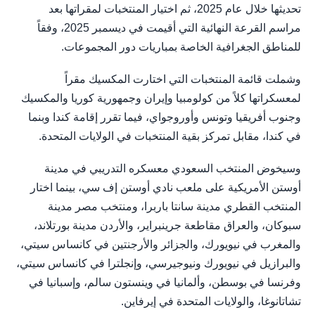
تحديثها خلال عام 2025، ثم اختيار المنتخبات لمقراتها بعد
مراسم القرعة النهائية التي أقيمت في ديسمبر 2025، وفقاً
للمناطق الجغرافية الخاصة بمباريات دور المجموعات.
وشملت قائمة المنتخبات التي اختارت المكسيك مقراً
لمعسكراتها كلاً من كولومبيا وإيران وجمهورية كوريا والمكسيك
وجنوب أفريقيا وتونس وأوروجواي، فيما تقرر إقامة كندا وبنما
في كندا، مقابل تمركز بقية المنتخبات في الولايات المتحدة.
وسيخوض المنتخب السعودي معسكره التدريبي في مدينة
أوستن الأمريكية على ملعب نادي أوستن إف سي، بينما اختار
المنتخب القطري مدينة سانتا باربرا، ومنتخب مصر مدينة
سبوكان، والعراق مقاطعة جرينبراير، والأردن مدينة بورتلاند،
والمغرب في نيويورك، والجزائر والأرجنتين في كانساس سيتي،
والبرازيل في نيويورك ونيوجيرسي، وإنجلترا في كانساس سيتي،
وفرنسا في بوسطن، وألمانيا في وينستون سالم، وإسبانيا في
تشاتانوغا، والولايات المتحدة في إيرفاين.