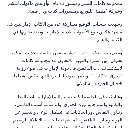
مجموعة كلمات للنشر ومنشورات غاف وأوستن ماكولي للنشر
وشركة "منصة" للتوزيع ومنشورات كتاب ودار قصة.
وشهدت جلسات التوقيع مشاركة عدد من الكتّاب الإماراتيين في
مشهد عكس تنوع الأصوات الأدبية الإماراتية وتعدد تجاربها في
الكتابة والنشر.
ونظم بيت الحكمة جلسة حوارية ضمن سلسلة "حديث الحكمة"
بعنوان "بين السرد والهوية" بالتعاون مع مجموعة كلمات
لاستكشاف أدب اليافعين في دولة الإمارات في ضوء رواية
"سارق الحكايات" بوصفها نموذجاً للسرد الذي يعكس اهتمامات
الأجيال الجديدة وتساؤلاتها.
وشاركت في الجلسة الكاتبة والروائية الإماراتية نادية النجار،
والكاتبة والمترجمة نورة الخوري، والرسامة أسماء الهاملي،
وتناول النقاش دور الحكايات في تشكيل الوعي والتعبير عن
الهوية وتجارب اليافعين، كما شهدت الجلسة الإطلاق الرسمي
لرواية "سارق الحكايات" التي جاءت بتأليف مشترك بين نادية