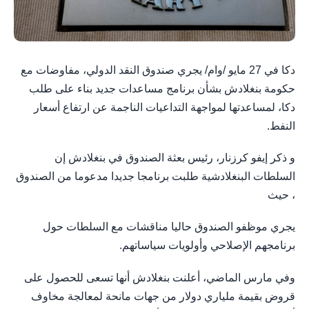
دكا في 27 مايو /وام/ يجري صندوق النقد الدولي، مفاوضات مع
حكومة بنغلادش بشأن برنامج مساعدات جديد بناء على طلب
دكا، لمساعدتها لمواجهة التداعيات الناجمة عن ارتفاع أسعار
النفط.
و ذكر إيفو كرزنار، رئيس بعثة الصندوق في بنغلادش إن
السلطات البنغلادشية طلبت برنامجا جديدا مدعوما من الصندوق
، حيث
يجري موظفو الصندوق حاليا مناقشات مع السلطات حول
برنامجهم الإصلاحي وأولويات سياساتهم.
وفي مارس الماضي، أعلنت بنغلادش أنها تسعى للحصول على
قروض بقيمة ملياري دولار من جهات مانحة لمعالجة مخاوف