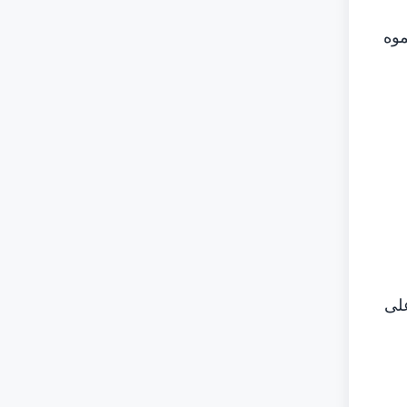
موه
على