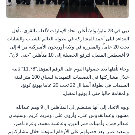
دبي في 28 مايو/ وام/ أعلن اتحاد الإمارات لألعاب القوى، تأهل
العداءة ليلى أحمد للمشاركة في بطولة العالم للشباب والشابات
تحت 20 عاماً، والمقررة في ولاية أوريجون الأميركية من 4 إلى
9 أغسطس المقبل، لترفع الحصيلة إلى 10 متأهلين "حتى الآن".
وجاء تأهلها بعد حصولها اليوم على الرقم المؤهل"11.78" ثانية
خلال مشاركتها في التصفيات التمهيدية لسباق 100 متر لفئة
السيدات في بطولة آسيا ال 22 تحت 20 عاما بهونغ كونغ،
والمقامة حاليا حتى 1 يونيو المقبل.
ونوه الاتحاد إلى أنها ستنضم إلى المتأهلين ال 9 وهم عبدالله
مشهود وعبدالقدوس علي، وأروى علي، ومريم كريم، وسليمان
عبدالرحمن، وأمينات قمر الدين، وعائشة محمد، وعزة ناصر،
وسعيد عمر، بعد حصولهم على الأرقام المؤهلة خلال مشاركتهم