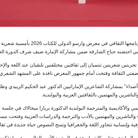
وارسو في 29 مايو / وام /افتتحت إمارة ا
ء أدبي احتضنه جناح الشارقة ضمن مشاركة الإمارة ضيف شرف الدورة ا
ربتين شعريتين تنتميان إلى ثقافتين مختلفتين تلتقيان عند اللغة وال
 ضفتي الثقافة وفتحت أمام جمهور المعرض نافذة على المشهد الشعري ا
أصداء" بمشاركة الشاعرين الإماراتيين الدكتور عبد الحكيم الزبيدي و
رين والمهتمين بالثقافتين العربية والبولندية.
الأكاديمية والمترجمة البولندية الدكتورة بربارا ميخالاك في جلسة حوا
والناشرين والمهتمين بالأدب والترجمة والدراسات العربية وفتحت مساح
ية وإنسانية تتجاوز اللغة والجغرافيا وتمنح النصوص حياة جديدة في ثق
 البولندي يحتل مكانة راسخة في المشهد الأدبي العالمي وهو ما تؤكده 