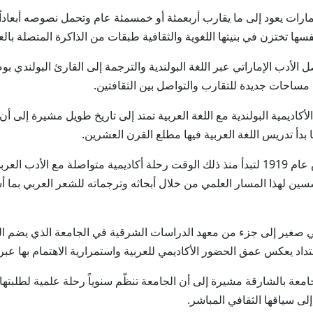
رات يعود إلى ما يقارب أربعمئة أو خمسمئة عام وتحمل نصوصه أبعاداً إ
نفسها تختزن في بنيتها اللغوية والثقافية طبقات من الذاكرة المتصلة بالع
لأدب الإماراتي عبر اللغة البولندية والترجمة إلى القارئ البولندي ب
ح مساحات جديدة للتقارب والتواصل بين الثقافتين.
الأكاديمية البولندية مع اللغة العربية تمتد إلى تاريخ طويل مشيرة إلى أن
يما بدأ تدريس اللغة العربية فيها مطلع القرن العشرين.
وأوضحت أن قسم اللغة العربية في الجامعة تأسس عام 1919 لتبدأ منذ ذلك الوقت رحلة أكاديمي
ن لهذا المسار العلمي من خلال أبحاثه وترجماته للشعر العربي بما أس
مي صغير إلى جزء من معهد الدراسات الشرقية في الجامعة الذي يضم ال
تداد يعكس عمق الحضور الأكاديمي للعربية واستمرارية الاهتمام بها عبر 
امعة بالشارقة مشيرة إلى أن الجامعة تنظّم سنوياً رحلة علمية لطلبته
لى سياقها الثقافي المباشر.