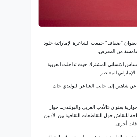
لشارقة برنامجها الثقافي في معرض وارسو الدولي للكتاب 2026 بأمسية شعرية بعنوان "ضفاف" جمعت الشاعرة الإماراتية خلود
لخامسة من المعرض.
إحساس الإنساني المشترك حيث تداخلت العربية
لإماراتي المعاصر.
ظاعن شاهين إلى جانب الشاعر البولندي جاك
رية بعنوان «الأدب العربي والبولندي.. حوار
ة للنقاش حول التقاطعات الثقافية بين الأدبين
افات أخرى.
تجربته التاريخية وحضوره المستمر في الجوائز