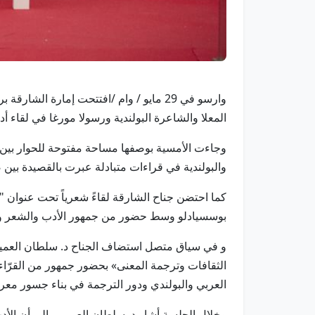
المعلا والشاعرة البولندية ورسولا مورغا في لقا
وجاءت الأمسية بوصفها مساحة مفتوحة للحوار بين تج
والبولندية في قراءات متبادلة عبرت بالقصيدة بين
كما احتضن جناح الشارقة لقاءً شعرياً تحت عنوان "
بوسسيادلو وسط حضور من جمهور الأدب والشعر والناش
و في سياق متصل استضاف الجناح د. سلطان العميمي و
الثقافات وترجمة المعنى» بحضور جمهور من القرّاء 
العربي والبولندي ودور الترجمة في بناء جسور معرف
وخلال الجلسة أشار د. سلطان العميمي إلى أن الأدب