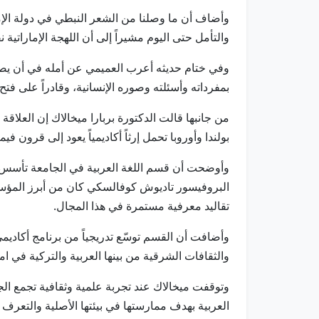
وأضاف أن ما وصلنا من الشعر النبطي في دولة الإما
والتأمل حتى اليوم مشيراً إلى أن اللهجة الإماراتية 
وفي ختام حديثه أعرب العميمي عن أمله في أن يصل ا
بمفرداته وأسئلته وصوره الإنسانية، وقادراً على فت
من جانبها قالت الدكتورة بربارا ميخالاك إن العلاقة 
بولندا وأوروبا تحمل إرثاً أكاديمياً يعود إلى قرون ف
البروفيسور تاديوش كوفالسكي كان من أبرز المؤسسي
تقاليد معرفية مستمرة في هذا المجال.
وأضافت أن القسم توسّع تدريجياً من برنامج أكادي
والثقافات الشرقية من بينها العربية والتركية في ام
وتوقفت ميخالاك عند تجربة علمية وثقافية تجمع الج
العربية بهدف ممارستها في بيئتها الأصلية والتعرف إ