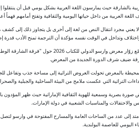
بية بالشارقة حيث يمارسون اللغة العربية بشكل يومي قبل أن ينتقلوا 
اللغة العربية من داخل حياتها اليومية والثقافية وتفتح أمامهم فهماً أ
لا يعني مجرد انتقال النص من لغة إلى أخرى بل يتجاوز ذلك إلى كشف من
ع واختلاف وتداخل في الوقت نفسه مؤكدة أن الترجمة تمنح الأدب قدرة 
و على إيقاع الطبول والأهازيج الشعبية الإماراتية تجمّع زوّا
لشارقة ضيف شرف الدورة الجديدة من المعرض.
محيطة بالمعرض تحولت العروض التراثية إلى مساحة جذب وتفاعل للجمه
اءات التراثية التي عكست ملامح من البيئة الساحلية والجبلية والصحراو
ورة بصرية وسمعية للهوية الثقافية الإماراتية حيث ظهر المؤدون بالأز
س والاحتفالات والمناسبات الشعبية في دولة الإمارات.
إلى عدد من الساحات العامة والمسارح المفتوحة في وارسو لتصل الفنو
ء اليومي للعاصمة البولندية.