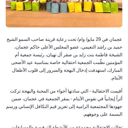
عجمان في 29 مايو/ وام/ تحت رعاية قرينة صاحب السمو الشيخ
حميد بن راشد النعيمي، عضو المجلس الأعلى حاكم عجمان،
الشيخة فاطمة بنت زايد بن صقر آل نهيان، رئيسة جمعية أم
المؤمنين نظّمت الجمعية احتفالية خاصة بمناسبة عيد الأضحى
المبارك، استهدفت إدخال البهجة والسرور إلى قلوب الأطفال
الأيتام.
أقيمت الاحتفالية - التي سادتها أجواء من المحبة والبهجة تركت
أثراً إيجابياً في نفوس الأيتام - بمقر الجمعية في عجمان، ضمن
جهودها المجتمعية الرامية إلى تعزيز قيم التكافل الإنساني ورسم
البسمة على وجوههم.
تخللت الاحتفالية مجموعة من الأنشطة الترفيهية والمسابقات