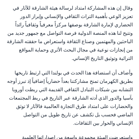
وقال إن هذه المشاركة امتداد لرسالة هيئة الشارقة للآثار في
تعزيز الوعي بأهمية التراث الثقافي والإنساني وإبراز الدور
الحضاري لإمارة الشارقة بوصفها مركزاً معرفياً وثقافياً رائداً
وتتيح لنا هذه المنصة الدولية فرصة التواصل مع جمهور جديد من
الباحثين والمهتمين وصناع الثقافة واستعراض ما حققته الشارقة
من إنجازات نوعية في مجال البحث الأثري وحماية المواقع
التراثية وتوثيق التاريخ الإنساني.
وأضاف أن استضافة هذا الحدث في بولندا التي ارتبط تاريخها
بطريق الكهرمان تمنح مشاركتنا بعداً حضارياً إضافياً إذ تبرز أوجه
التشابه بين شبكات التبادل الثقافي القديمة التي ربطت أوروبا
بآسيا والدور الذي أدته الشارقة عبر التاريخ في ربط المجتمعات
والحضارات على امتداد طرق التجارة العالمية فالآثار لا توثق
الماضي فحسب بل تكشف عن تاريخ طويل من التواصل
الإنساني والحوار بين الثقافات.
واستعرضت الهيئة مجموعة واسعة من إصداراتها العلمية