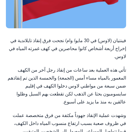
فينتيان (لاوس) في 30 مايو/ وام/ نجحت فرق إنقاذ تايلاندية في
إخراج أربعة أشخاص ​كانوا محاصرين في كهف غمرته المياه في
لاوس.
تأتي هذه ‌العملية ⁠بعد ساعات ‌من ⁠إنقاذ رجل ​آخر ⁠من الكهف
المغمور بالمياه ⁠مساء أمس (الجمعة) والخمسة ⁠الذين تم إنقاذهم
ضمن سبعة ⁠من ​مواطني ⁠لاوس دخلوا الكهف في إقليم
سايسومبون بحثا عن الذهب ​لكن تقطعت ‌بهم السبل ​وظلوا
عالقين به منذ ​ما يزيد ⁠على أسبوع.
وشهدت عملية الإنقاذ جهوداً مكثفة من فرق متخصصة عملت
في ظروف صعبة بسبب ارتفاع منسوب المياه داخل الكهف،
فيما تتواصل المساعي للوصول إلى الشخصين المتبقيين