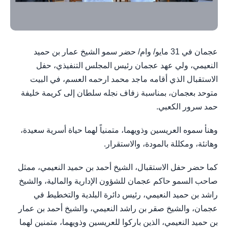
عجمان في 31 مايو/ وام/ حضر سمو الشيخ عمار بن حميد
النعيمي، ولي عهد عجمان رئيس المجلس التنفيذي، حفل
الاستقبال الذي أقامه ماجد محمد ارحمه العسم، في البيت
متوحد بعجمان، بمناسبة زفاف نجله سلطان إلى كريمة خليفة
حمد سرور الكعبي.
وهنأ سموه العريسين وذويهما، متمنياً لهما حياة أسرية سعيدة،
وهانئة، ومكللة بالمودة، والاستقرار.
كما حضر حفل الاستقبال، الشيخ أحمد بن حميد النعيمي، ممثل
صاحب السمو حاكم عجمان للشؤون الإدارية والمالية، والشيخ
راشد بن حميد النعيمي، رئيس دائرة البلدية والتخطيط في
عجمان، والشيخ صقر بن راشد النعيمي، والشيخ أحمد بن عمار
بن حميد النعيمي، الذين باركوا للعريسين وذويهما، متمنين لهما