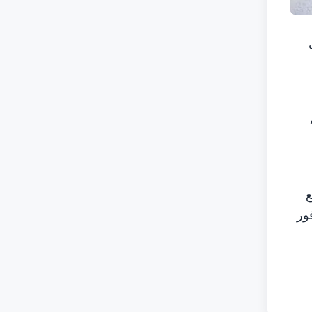
ف
ع
ور