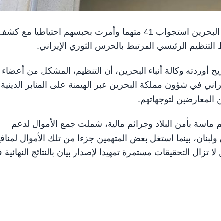
المنامة في 31 مايو/ وام / باشرت النيابة العامة في مملكة البحرين استجواب 41 متهما وأمرت بحبسهم احتياطيا مع كش
لتنظيم الرئيسي المرتبط بالحرس الثوري الإيراني.
يح أوردته وكالة أنباء البحرين، أن التنظيم، المشكل من أعضاء
ني في شؤون مملكة البحرين عبر الهيمنة على المنابر الدينية،
 المعارضين لتوجهاتهم.
اسة بأمن البلاد وجرائم مالية، شملت جمع الأموال لدعم
ولبنان، بينما استغل بعض المتهمين جزءا من تلك الأموال لمناف
ال التحقيقات مستمرة تمهيدا لإصدار بيان بالنتائج النهائية ف