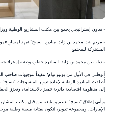
- تعاون إستراتيجي يجمع بين مكتب المشاريع الوطنية ووز
- مريم بنت محمد بن زايد: مبادرة "نسيح" تمهد لمسارٍ ت
المشتركة للمجتمع
- ذياب بن محمد بن زايد: المبادرة خطوة وطنية إستراتيجية 
أبوظبي في الأول من يونيو /وام/ تنفيذاً لتوجيهات صاحب ا
أُطلقت المبادرة الوطنية لإعادة تدوير المنسوجات "نسيج" 
إلى منظومة اقتصادية دائرية تتميز بالاستدامة، وتعزز الحف
ويأتي إطلاق "نسيج" بدعم ومتابعة من قبل مكتب المشاريع 
الإمارات، ومجموعة تدوير، لتكون بمثابة منصة وطنية موح