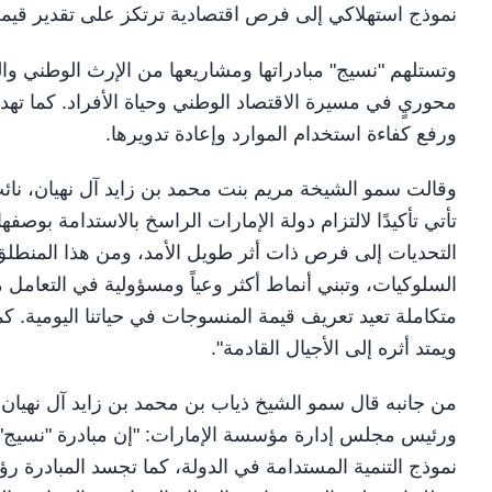
نموذج استهلاكي إلى فرص اقتصادية ترتكز على تقدير قيم
وتستلهم "نسيج" مبادراتها ومشاريعها من الإرث الوطني والت
محوريٍ في مسيرة الاقتصاد الوطني وحياة الأفراد. كما تهدف 
ورفع كفاءة استخدام الموارد وإعادة تدويرها.
وقالت سمو الشيخة مريم بنت محمد بن زايد آل نهيان، نائب
تأتي تأكيدًا لالتزام دولة الإمارات الراسخ بالاستدامة بوص
التحديات إلى فرص ذات أثر طويل الأمد، ومن هذا المنطلق،
السلوكيات، وتبني أنماط أكثر وعياً ومسؤولية في التعامل 
متكاملة تعيد تعريف قيمة المنسوجات في حياتنا اليومية. ك
ويمتد أثره إلى الأجيال القادمة".
من جانبه قال سمو الشيخ ذياب بن محمد بن زايد آل نهيان،
ورئيس مجلس إدارة مؤسسة الإمارات: "إن مبادرة "نسيج"
نموذج التنمية المستدامة في الدولة، كما تجسد المبادرة رؤية