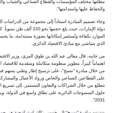
مظلتها مختلف المؤسسات والقطاع الصناعي والشباب والمجت
والحفاظ عليها واستدامتها".
وجاء تصميم المبادرة استناداً إلى مجموعة من الدراسات ا
دولة الإمارات، حيث بلغ حجم
الموارد بكفاءة وتُستثمر إمكاناتها بصورة مستدامة، ما يجسد 
الذي يتماشى مع مبادئ الاقتصاد الدائري.
من جانبه، قال معالي عبد الله بن طوق المري، وزير الاقتصاد
اهتماماً كبيراً، بتطوير منظومة متكاملة ومتقدمة للاقتصا
من خلال مبادرة "نسيج"، على ترسيخ إطار وطني يسهم في 
على القطاعين الصناعي والخاص ورواد الأعمال والمشاركة 
نتطلع من خلال الشراكات والتعاون المستمر، إلى تسريع 
حلول المنسوجات الدائرية على نطاق واسع في الدولة، ويس
2031".
وتستند مبادرة "نسيج" إلى خمس ركائز إستراتيجية هي جمع