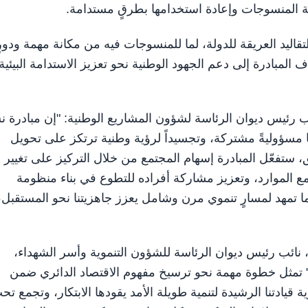
ة المنسوجات وإعادة استخدامها بطرقٍ مستدامة.
قاليد العريقة للدولة، لما للمنسوجات فيه من مكانة مهمة ودورٍ
المبادرة إلى دعم الجهود الوطنية نحو تعزيز الاستدامة البيئية
 رئيس ديوان الرئاسة لشؤون المشاريع الوطنية: "إن مبادرة ن
فها مسؤوليةً مشتركة، وتجسيداً لرؤية وطنية ترتكز على تحويل
 ستفعّل المبادرة إسهام المجتمع من خلال التركيز على تغيير
مع الموارد، وتعزيز مشاركة أفراده للتطوع في بناء منظومة
ما تمهد لمسارٍ تنموي مرن وشامل يعزز جاهزيتنا نحو المستقبل،
 نائب رئيس ديوان الرئاسة للشؤون التنموية وأسر الشهداء،
 تمثل خطوة مهمة نحو ترسيخ مفهوم الاقتصاد الدائري ضمن
 قيادتنا الرشيدة لتنمية طويلة الأمد يقودها الابتكار، وتجمع تح