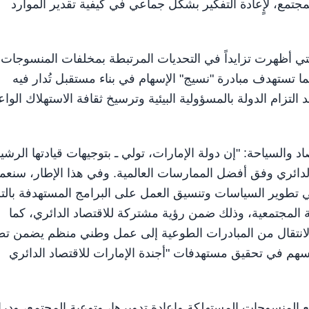
مع، لإٍعادة التفكير بشكل جماعي في كيفية تقدير الموارد
لتي أظهرت تزايداً في التحديات المرتبطة بمخلفات المنسوجات
ها نحو 220 ألف طن سنوياً. كما تستهدف مبادرة "نسيج" الإسهام في بناء مستقبل تُدار فيه
التزام الدولة بالمسؤولية البيئية وترسيخ ثقافة الاستهلاك الوا
 والسياحة: "إن دولة الإمارات، تولي ـ بتوجيهات قيادتها الرشيد
د الدائري وفق أفضل الممارسات العالمية. وفي هذا الإطار، سنعم
تطوير السياسات وتنسيق العمل على البرامج المستهدفة بالتر
المجتمعية، وذلك ضمن رؤية مشتركة للاقتصاد الدائري، كما
الانتقال من المبادرات الطوعية إلى عمل وطني منظم يضمن تط
هم في تحقيق مستهدفات "أجندة الإمارات للاقتصاد الدائري
 المنسوجات المستهلكة وإعادة تدويرها، وتوعية المجتمع، ودر