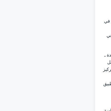
 في
عي
ة ـ
ل
كيز
بيق
اسة