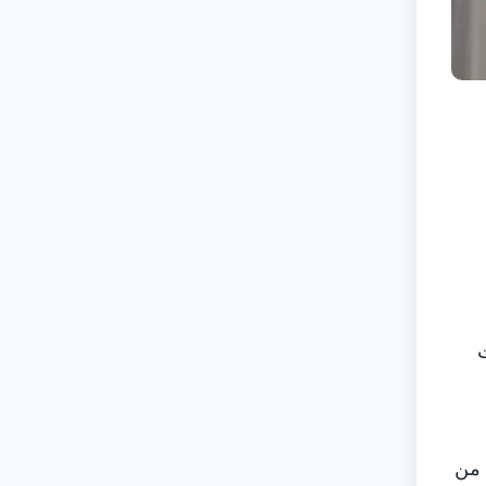
ت
 من