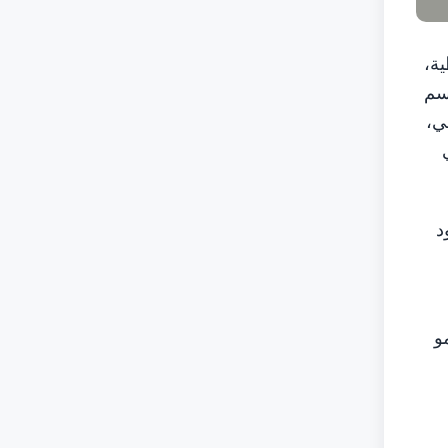
ية،
اسم
ي،
د
و