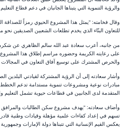
والرؤية التنموية التي يتبناها الجانبان في دعم قطاع التعليم
وقال فخامته: "يمثل هذا المشروع الحيوي رمزاً للصداقة ال
للتعاون البنّاء الذي يخدم تطلعات الشعبين الصديقين نحو مست
من جانبه، أعرب سعادة عبد الله سالم الظاهري عن شكره 
على رعايته الكريمة وحضوره مراسم إطلاق هذا المشروع الها
والحرص المشترك على توسيع آفاق التعاون في المجالات الت
وأشار سعادته إلى أن الرؤية المشتركة لقيادتي البلدين ا
مبادرات نوعية ومشروعات تنموية مستدامة تدعم الخطط ال
المتقدمة لدى الجانبين في قطاعات حيوية تشمل التعليم وال
وأضاف سعادته: "يهدف مشروع سكن الطالبات والمرافق الاجت
تسهم في إعداد كفاءات علمية مؤهلة وقيادات وطنية قادرة 
يعكس القيم الإنسانية التي تتبناها دولة الإمارات وجمهورية