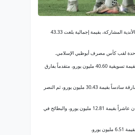
دبي في الأول من يونيو/وام/تصدر فريق الجزيرة ترتيب أندية دوري أدنوك للمحترفين بوصفه أعلى قيمة تسويقية بين جميع الأندية المشاركة، بقيمة إجمالية بلغت 43.33
الوحدة لقب كأس مصرف أبوظبي الإسلامي.
وحسب بيانات موقع "ترانسفير ماركت" المتخصص في الأرقام والإحصائيات الكروية، جاء شباب الأهلي في المركز الثاني بقيمة تسويقية 40.60 مليون يورو، متقدماً بفارق
فيما احتل العين المركز الرابع بقيمة 33.43 مليون يورو وحل الوحدة في المركز الخامس بقيمة 31.58 مليون يورو، يليه الشارقة سادساً بقيمة 30.43 مليون يورو، ثم النصر
وفي النصف الثاني من الترتيب، حل كلباء ثامناً بقيمة 14.45 مليون يورو، وبني ياس تاسعاً بقيمة 13.49 مليون يورو، وعجمان عاشراً بقيمة 12.81 مليون يورو، والبطائح في