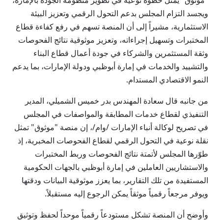
"موثوق" يمثل خطوة نوعية في تطوير منظومة الجودة بالإمارة،
ويجسد التزام المجلس بدعم التحول الرقمي وتعزيز البيئة
الاستثمارية، مشيراً إلى أن المنصة تسهم في رفع كفاءة قطاع
المختبرات وتسهيل إجراءاته، وتعزيز موثوقية نتائج الفحوصات
وثقة المستثمرين والشركاء في جودة أعمال قطاع البناء
والتشييد والخدمات في إمارة أبوظبي ودولة الإمارات، بما يدعم
النمو الاقتصادي المستدام.
من جانبه قال سعادة المهندس بدر خميس الشميلي، المدير
التنفيذي لقطاع خدمات المطابقة والمواصفات في المجلس
في تصريح لوكالة أنباء الإمارات /وام/، إن منصة "موثوق" تمثل
نقلة نوعية في التحول الرقمي لقطاع الفحوصات المخبرية، إذ
طوّرها المجلس لأتمتة نتائج الفحوصات وربط المختبرات
والاستشاريين العاملين في إمارة أبوظبي بالجهات الحكومية
المستفيدة من تلك التقارير، بما يعزز موثوقية البيانات ودقتها
ويوفر مرجعاً رقمياً موثقاً يمكن الرجوع إليه مستقبلاً.
وأوضح أن المنصة تشكل مستودعاً رقمياً موحداً لحفظ وتوثيق