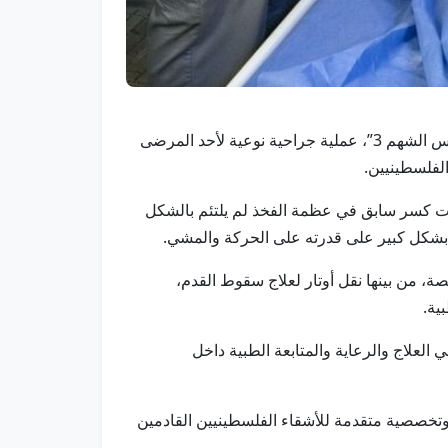
العريش في 3 يونيو/ وام/ أجرى المستشفى الإماراتي العائم في مدينة العريش بجمهورية مصر العربية، ضمن عملية “الفارس الشهم 3”، عملية جراحية نوعية لأحد المرضى
لفلسطينيين.
فات كسر سابق في عظمة الفخذ لم يلتئم بالشكل
 بشكل كبير على قدرته على الحركة والمشي.
 من بينها نقل أوتار لعلاج سقوط القدم،
ية.
العلاج والرعاية والمتابعة الطبية داخل
 وتخصصية متقدمة للأشقاء الفلسطينيين القادمين